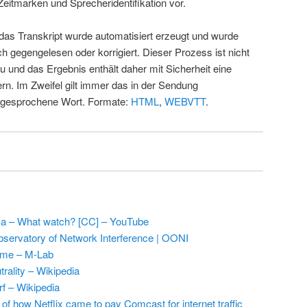
Zeitmarken und Sprecheridentifikation vor.
 das Transkript wurde automatisiert erzeugt und wurde
ch gegengelesen oder korrigiert. Dieser Prozess ist nicht
u und das Ergebnis enthält daher mit Sicherheit eine
rn. Im Zweifel gilt immer das in der Sendung
 gesprochene Wort. Formate:
HTML
,
WEBVTT
.
a – What watch? [CC] – YouTube
ervatory of Network Interference | OONI
me – M-Lab
trality – Wikipedia
rf – Wikipedia
 of how Netflix came to pay Comcast for internet traffic