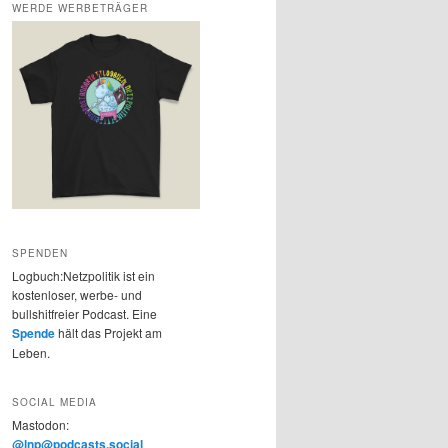
WERDE WERBETRÄGER
SPENDEN
Logbuch:Netzpolitik ist ein
kostenloser, werbe- und
bullshitfreier Podcast. Eine
Spende
hält das Projekt am
Leben.
SOCIAL MEDIA
Mastodon:
@lnp@podcasts.social