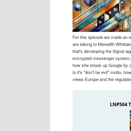
n
r
I
e
n
n
For this episode we made an ex
are talking to Meredith Whittak
h
I
that's developing the Signal ap
encrypted messenger system. We
a
n
how she shook up Google by or
to it's "don't be evil" motto, 
l
h
views Europe and the regulati
t
a
s
l
p
t