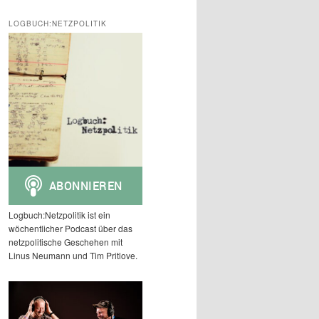
c
h
LOGBUCH:NETZPOLITIK
e
n
Logbuch:Netzpolitik ist ein
wöchentlicher Podcast über das
netzpolitische Geschehen mit
Linus Neumann und Tim Pritlove.