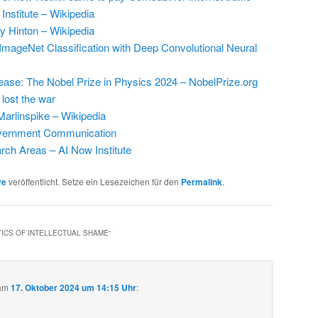
Institute – Wikipedia
y Hinton – Wikipedia
ImageNet Classification with Deep Convolutional Neural
ease: The Nobel Prize in Physics 2024 – NobelPrize.org
lost the war
arlinspike – Wikipedia
vernment Communication
ch Areas – AI Now Institute
ve
veröffentlicht. Setze ein Lesezeichen für den
Permalink
.
TICS OF INTELLECTUAL SHAME
“
am
17. Oktober 2024 um 14:15 Uhr
: