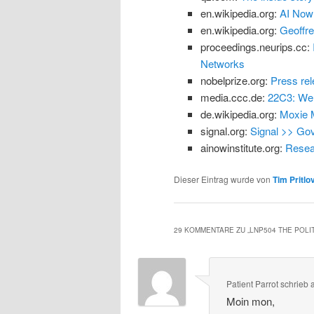
en.wikipedia.org:
AI Now 
en.wikipedia.org:
Geoffre
proceedings.neurips.cc:
Networks
nobelprize.org:
Press rel
media.ccc.de:
22C3: We 
de.wikipedia.org:
Moxie M
signal.org:
Signal >> Go
ainowinstitute.org:
Resear
Dieser Eintrag wurde von
Tim Pritlo
29 KOMMENTARE ZU „
LNP504 THE POLI
Patient Parrot
schrieb
Moin mon,