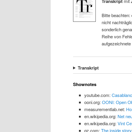
Transkript
mit 
Bitte beachten:
nicht nachträgli
sonderlich gena
Reihe von Fehle
aufgezeichnete
Transkript
Shownotes
youtube.com:
Casablanc
ooni.org:
OONI: Open Obs
measurementlab.net:
Ho
en.wikipedia.org:
Net neu
en.wikipedia.org:
Vint Ce
qz.com:
The inside story