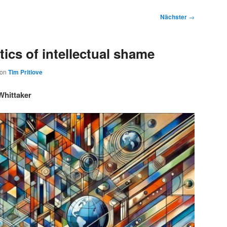
Nächster
→
ics of intellectual shame
von
Tim Pritlove
Whittaker