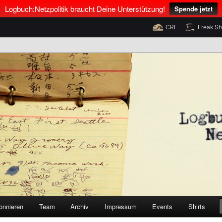
Logbuch:Netzpolitik braucht Deine Unterstützung!
Spende jetzt
CRE
Freak S
nus Neumann und Tim Pritlove
olitik
onnieren
Team
Archiv
Impressum
Events
Shirts