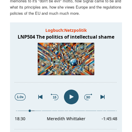
memories to it's "don't be evil" motto, how Signal came to be and
t
a
what its principles are, how she views Europe and the regulations
policies of the EU and much much more.
s
l
p
t
r
s
i
p
n
r
g
i
e
n
n
g
e
n