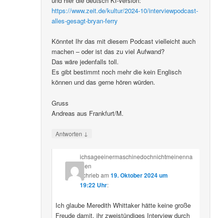
und hier die deutsch KI-Version:
https://www.zeit.de/kultur/2024-10/interviewpodcast-
alles-gesagt-bryan-ferry
Könntet Ihr das mit diesem Podcast vielleicht auch
machen – oder ist das zu viel Aufwand?
Das wäre jedenfalls toll.
Es gibt bestimmt noch mehr die kein Englisch
können und das gerne hören würden.
Gruss
Andreas aus Frankfurt/M.
↓
Antworten
ichsageeinermaschinedochnichtmeinenna
men
schrieb
am
19. Oktober 2024 um
19:22 Uhr
:
Ich glaube Meredith Whittaker hätte keine große
Freude damit, ihr zweistündiges Interview durch