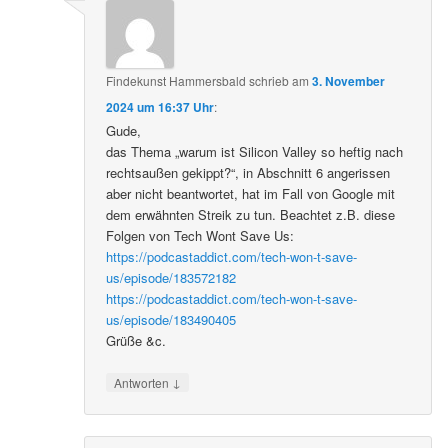
Findekunst Hammersbald
schrieb
am
3. November
2024 um 16:37 Uhr
:
Gude,
das Thema „warum ist Silicon Valley so heftig nach
rechtsaußen gekippt?“, in Abschnitt 6 angerissen
aber nicht beantwortet, hat im Fall von Google mit
dem erwähnten Streik zu tun. Beachtet z.B. diese
Folgen von Tech Wont Save Us:
https://podcastaddict.com/tech-won-t-save-
us/episode/183572182
https://podcastaddict.com/tech-won-t-save-
us/episode/183490405
Grüße &c.
↓
Antworten