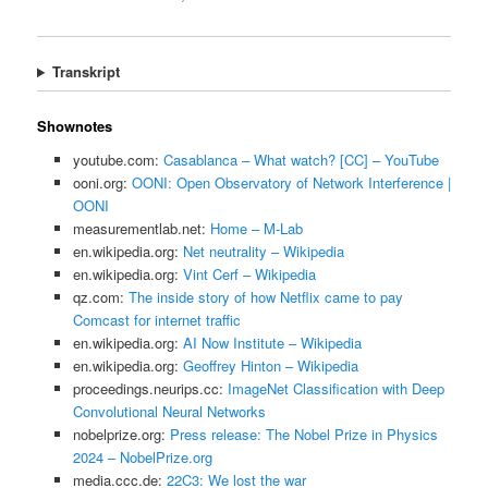
Transkript
Shownotes
youtube.com:
Casablanca – What watch? [CC] – YouTube
ooni.org:
OONI: Open Observatory of Network Interference |
OONI
measurementlab.net:
Home – M-Lab
en.wikipedia.org:
Net neutrality – Wikipedia
en.wikipedia.org:
Vint Cerf – Wikipedia
qz.com:
The inside story of how Netflix came to pay
Comcast for internet traffic
en.wikipedia.org:
AI Now Institute – Wikipedia
en.wikipedia.org:
Geoffrey Hinton – Wikipedia
proceedings.neurips.cc:
ImageNet Classification with Deep
Convolutional Neural Networks
nobelprize.org:
Press release: The Nobel Prize in Physics
2024 – NobelPrize.org
media.ccc.de:
22C3: We lost the war