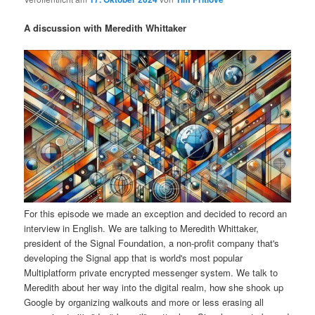
i
s
m
u
n
n
A discussion with Meredith Whittaker
g
a
ä
n
e
v
n
i
r
d
g
a
e
ä
t
i
n
r
o
n
I
e
n
n
For this episode we made an exception and decided to record an
interview in English. We are talking to Meredith Whittaker,
h
I
president of the Signal Foundation, a non-profit company that's
developing the Signal app that is world's most popular
a
n
Multiplatform private encrypted messenger system. We talk to
Meredith about her way into the digital realm, how she shook up
l
h
Google by organizing walkouts and more or less erasing all