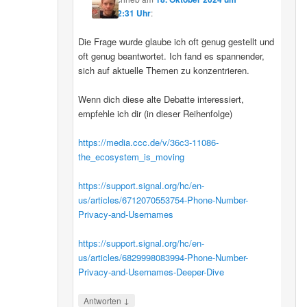
12:31 Uhr
:
Die Frage wurde glaube ich oft genug gestellt und
oft genug beantwortet. Ich fand es spannender,
sich auf aktuelle Themen zu konzentrieren.
Wenn dich diese alte Debatte interessiert,
empfehle ich dir (in dieser Reihenfolge)
https://media.ccc.de/v/36c3-11086-
the_ecosystem_is_moving
https://support.signal.org/hc/en-
us/articles/6712070553754-Phone-Number-
Privacy-and-Usernames
https://support.signal.org/hc/en-
us/articles/6829998083994-Phone-Number-
Privacy-and-Usernames-Deeper-Dive
↓
Antworten