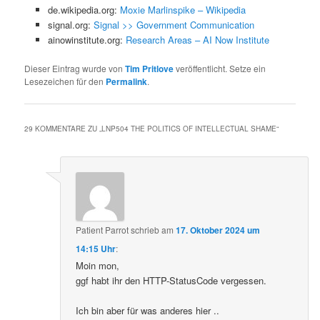
de.wikipedia.org:
Moxie Marlinspike – Wikipedia
signal.org:
Signal >> Government Communication
ainowinstitute.org:
Research Areas – AI Now Institute
Dieser Eintrag wurde von
Tim Pritlove
veröffentlicht. Setze ein
Lesezeichen für den
Permalink
.
29 KOMMENTARE ZU „
LNP504 THE POLITICS OF INTELLECTUAL SHAME
“
Patient Parrot
schrieb
am
17. Oktober 2024 um
14:15 Uhr
:
Moin mon,
ggf habt ihr den HTTP-StatusCode vergessen.
Ich bin aber für was anderes hier ..