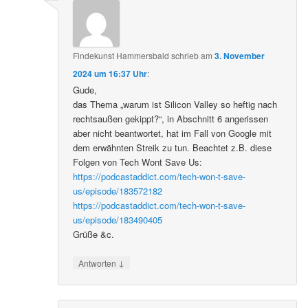
Findekunst Hammersbald
schrieb
am
3. November
2024 um 16:37 Uhr
:
Gude,
das Thema „warum ist Silicon Valley so heftig nach
rechtsaußen gekippt?“, in Abschnitt 6 angerissen
aber nicht beantwortet, hat im Fall von Google mit
dem erwähnten Streik zu tun. Beachtet z.B. diese
Folgen von Tech Wont Save Us:
https://podcastaddict.com/tech-won-t-save-
us/episode/183572182
https://podcastaddict.com/tech-won-t-save-
us/episode/183490405
Grüße &c.
↓
Antworten