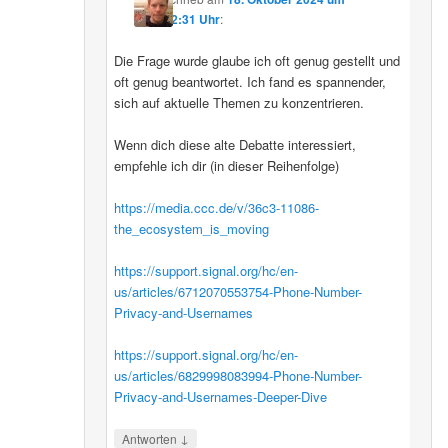
12:31 Uhr
:
Die Frage wurde glaube ich oft genug gestellt und
oft genug beantwortet. Ich fand es spannender,
sich auf aktuelle Themen zu konzentrieren.
Wenn dich diese alte Debatte interessiert,
empfehle ich dir (in dieser Reihenfolge)
https://media.ccc.de/v/36c3-11086-
the_ecosystem_is_moving
https://support.signal.org/hc/en-
us/articles/6712070553754-Phone-Number-
Privacy-and-Usernames
https://support.signal.org/hc/en-
us/articles/6829998083994-Phone-Number-
Privacy-and-Usernames-Deeper-Dive
↓
Antworten