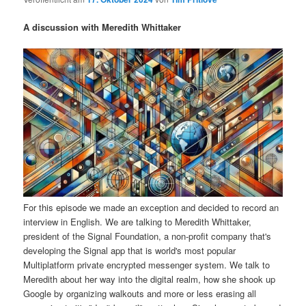
i
s
m
u
n
n
A discussion with Meredith Whittaker
g
a
ä
n
e
v
n
i
r
d
g
a
e
ä
t
i
n
r
o
n
I
e
n
n
For this episode we made an exception and decided to record an
interview in English. We are talking to Meredith Whittaker,
h
I
president of the Signal Foundation, a non-profit company that's
developing the Signal app that is world's most popular
a
n
Multiplatform private encrypted messenger system. We talk to
Meredith about her way into the digital realm, how she shook up
l
h
Google by organizing walkouts and more or less erasing all