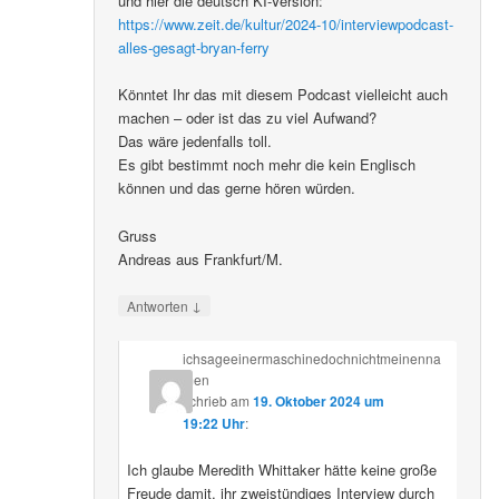
und hier die deutsch KI-Version:
https://www.zeit.de/kultur/2024-10/interviewpodcast-
alles-gesagt-bryan-ferry
Könntet Ihr das mit diesem Podcast vielleicht auch
machen – oder ist das zu viel Aufwand?
Das wäre jedenfalls toll.
Es gibt bestimmt noch mehr die kein Englisch
können und das gerne hören würden.
Gruss
Andreas aus Frankfurt/M.
↓
Antworten
ichsageeinermaschinedochnichtmeinenna
men
schrieb
am
19. Oktober 2024 um
19:22 Uhr
:
Ich glaube Meredith Whittaker hätte keine große
Freude damit, ihr zweistündiges Interview durch