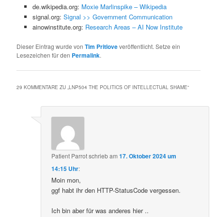
de.wikipedia.org:
Moxie Marlinspike – Wikipedia
signal.org:
Signal >> Government Communication
ainowinstitute.org:
Research Areas – AI Now Institute
Dieser Eintrag wurde von
Tim Pritlove
veröffentlicht. Setze ein
Lesezeichen für den
Permalink
.
29 KOMMENTARE ZU „
LNP504 THE POLITICS OF INTELLECTUAL SHAME
“
Patient Parrot
schrieb
am
17. Oktober 2024 um
14:15 Uhr
:
Moin mon,
ggf habt ihr den HTTP-StatusCode vergessen.
Ich bin aber für was anderes hier ..