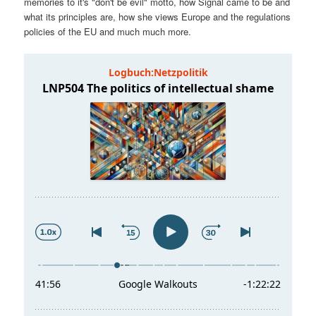
memories to it's "don't be evil" motto, how Signal came to be and
t
a
what its principles are, how she views Europe and the regulations
policies of the EU and much much more.
s
l
p
t
r
s
i
p
n
r
g
i
e
n
n
g
e
n