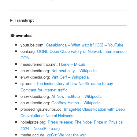
Transkript
Shownotes
youtube.com:
Casablanca – What watch? [CC] – YouTube
ooni.org:
OONI: Open Observatory of Network Interference |
OONI
measurementlab.net:
Home – M-Lab
en.wikipedia.org:
Net neutrality – Wikipedia
en.wikipedia.org:
Vint Cerf – Wikipedia
qz.com:
The inside story of how Netflix came to pay
Comcast for internet traffic
en.wikipedia.org:
AI Now Institute – Wikipedia
en.wikipedia.org:
Geoffrey Hinton – Wikipedia
proceedings.neurips.cc:
ImageNet Classification with Deep
Convolutional Neural Networks
nobelprize.org:
Press release: The Nobel Prize in Physics
2024 – NobelPrize.org
media.ccc.de:
22C3: We lost the war