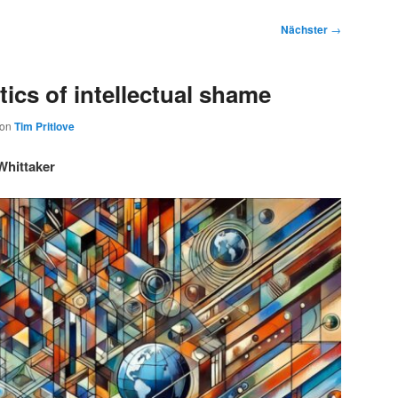
Nächster
→
ics of intellectual shame
von
Tim Pritlove
Whittaker