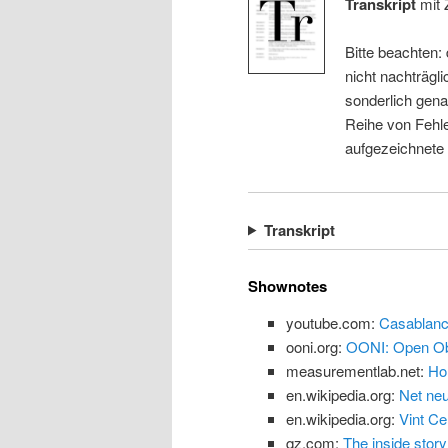
Transkript
mit 
Bitte beachten:
nicht nachträgli
sonderlich gena
Reihe von Fehle
aufgezeichnete
Transkript
Shownotes
youtube.com:
Casablanc
ooni.org:
OONI: Open Obs
measurementlab.net:
Ho
en.wikipedia.org:
Net neu
en.wikipedia.org:
Vint Ce
qz.com:
The inside story