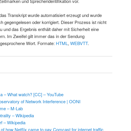
Zeitmarken und Sprecheridentifikation vor.
 das Transkript wurde automatisiert erzeugt und wurde
ch gegengelesen oder korrigiert. Dieser Prozess ist nicht
u und das Ergebnis enthält daher mit Sicherheit eine
rn. Im Zweifel gilt immer das in der Sendung
 gesprochene Wort. Formate:
HTML
,
WEBVTT
.
a – What watch? [CC] – YouTube
ervatory of Network Interference | OONI
me – M-Lab
trality – Wikipedia
rf – Wikipedia
 of how Netflix came to pay Comcast for internet traffic