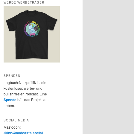
WERDE WERBETRÄGER
SPENDEN
Logbuch:Netzpolitik ist ein
kostenloser, werbe- und
bullshitfreier Podcast. Eine
Spende
hält das Projekt am
Leben.
SOCIAL MEDIA
Mastodon:
@lnp@podcasts.social