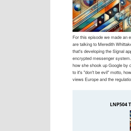
n
r
I
e
n
n
For this episode we made an ex
are talking to Meredith Whittak
h
I
that's developing the Signal ap
encrypted messenger system. We
a
n
how she shook up Google by or
to it's "don't be evil" motto, 
l
h
views Europe and the regulati
t
a
s
l
p
t