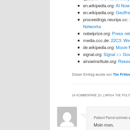
en.wikipedia.org:
AI Now 
en.wikipedia.org:
Geoffre
proceedings.neurips.cc:
Networks
nobelprize.org:
Press rel
media.ccc.de:
22C3: We 
de.wikipedia.org:
Moxie M
signal.org:
Signal >> Go
ainowinstitute.org:
Resear
Dieser Eintrag wurde von
Tim Pritlo
29 KOMMENTARE ZU „
LNP504 THE POLI
Patient Parrot
schrieb
Moin mon,