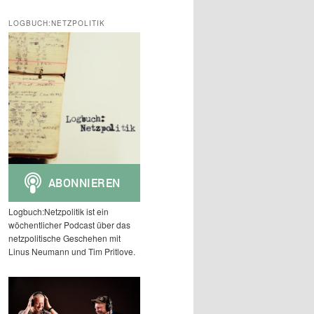
c
h
LOGBUCH:NETZPOLITIK
e
n
Logbuch:Netzpolitik ist ein
wöchentlicher Podcast über das
netzpolitische Geschehen mit
Linus Neumann und Tim Pritlove.