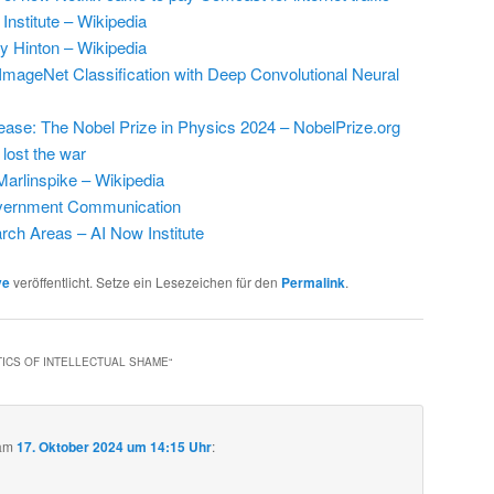
Institute – Wikipedia
y Hinton – Wikipedia
ImageNet Classification with Deep Convolutional Neural
ease: The Nobel Prize in Physics 2024 – NobelPrize.org
lost the war
arlinspike – Wikipedia
vernment Communication
ch Areas – AI Now Institute
ve
veröffentlicht. Setze ein Lesezeichen für den
Permalink
.
TICS OF INTELLECTUAL SHAME
“
am
17. Oktober 2024 um 14:15 Uhr
: