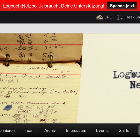
Logbuch:Netzpolitik braucht Deine Unterstützung!
Spende jetzt
CRE
Freak S
nus Neumann und Tim Pritlove
olitik
onnieren
Team
Archiv
Impressum
Events
Shirts