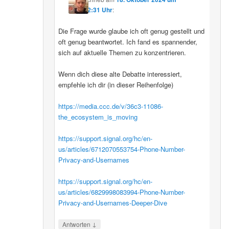
12:31 Uhr
:
Die Frage wurde glaube ich oft genug gestellt und
oft genug beantwortet. Ich fand es spannender,
sich auf aktuelle Themen zu konzentrieren.
Wenn dich diese alte Debatte interessiert,
empfehle ich dir (in dieser Reihenfolge)
https://media.ccc.de/v/36c3-11086-
the_ecosystem_is_moving
https://support.signal.org/hc/en-
us/articles/6712070553754-Phone-Number-
Privacy-and-Usernames
https://support.signal.org/hc/en-
us/articles/6829998083994-Phone-Number-
Privacy-and-Usernames-Deeper-Dive
↓
Antworten