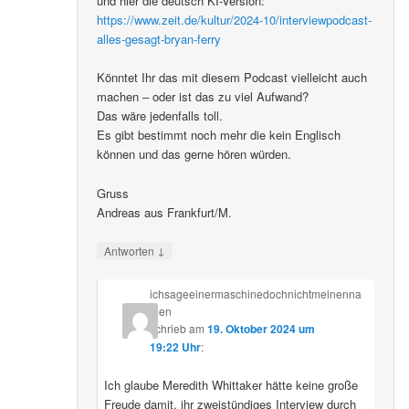
und hier die deutsch KI-Version:
https://www.zeit.de/kultur/2024-10/interviewpodcast-
alles-gesagt-bryan-ferry
Könntet Ihr das mit diesem Podcast vielleicht auch
machen – oder ist das zu viel Aufwand?
Das wäre jedenfalls toll.
Es gibt bestimmt noch mehr die kein Englisch
können und das gerne hören würden.
Gruss
Andreas aus Frankfurt/M.
↓
Antworten
ichsageeinermaschinedochnichtmeinenna
men
schrieb
am
19. Oktober 2024 um
19:22 Uhr
:
Ich glaube Meredith Whittaker hätte keine große
Freude damit, ihr zweistündiges Interview durch