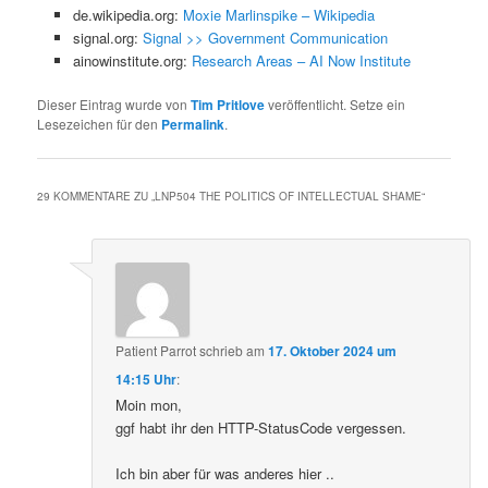
de.wikipedia.org:
Moxie Marlinspike – Wikipedia
signal.org:
Signal >> Government Communication
ainowinstitute.org:
Research Areas – AI Now Institute
Dieser Eintrag wurde von
Tim Pritlove
veröffentlicht. Setze ein
Lesezeichen für den
Permalink
.
29 KOMMENTARE ZU „
LNP504 THE POLITICS OF INTELLECTUAL SHAME
“
Patient Parrot
schrieb
am
17. Oktober 2024 um
14:15 Uhr
:
Moin mon,
ggf habt ihr den HTTP-StatusCode vergessen.
Ich bin aber für was anderes hier ..