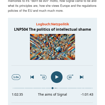
memories to it's "don't be evil" motto, how Signal came to be and
t
a
what its principles are, how she views Europe and the regulations
policies of the EU and much much more.
s
l
p
t
r
s
i
p
n
r
g
i
e
n
n
g
e
n