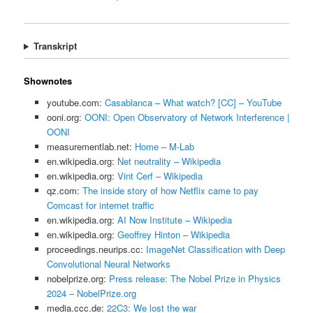
Transkript
Shownotes
youtube.com:
Casablanca – What watch? [CC] – YouTube
ooni.org:
OONI: Open Observatory of Network Interference |
OONI
measurementlab.net:
Home – M-Lab
en.wikipedia.org:
Net neutrality – Wikipedia
en.wikipedia.org:
Vint Cerf – Wikipedia
qz.com:
The inside story of how Netflix came to pay
Comcast for internet traffic
en.wikipedia.org:
AI Now Institute – Wikipedia
en.wikipedia.org:
Geoffrey Hinton – Wikipedia
proceedings.neurips.cc:
ImageNet Classification with Deep
Convolutional Neural Networks
nobelprize.org:
Press release: The Nobel Prize in Physics
2024 – NobelPrize.org
media.ccc.de:
22C3: We lost the war