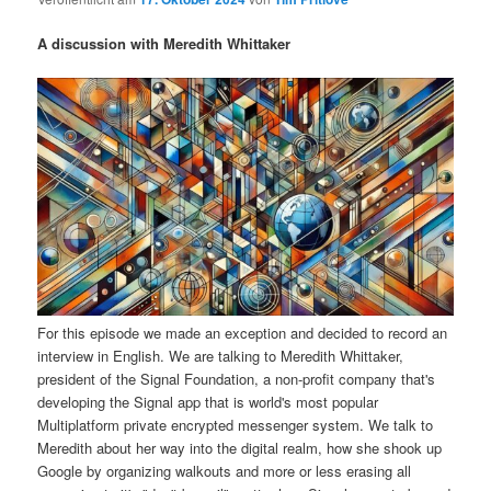
i
s
m
u
n
n
A discussion with Meredith Whittaker
g
a
ä
n
e
v
n
i
r
d
g
a
e
ä
t
i
n
r
o
n
I
e
n
n
For this episode we made an exception and decided to record an
interview in English. We are talking to Meredith Whittaker,
h
I
president of the Signal Foundation, a non-profit company that's
developing the Signal app that is world's most popular
a
n
Multiplatform private encrypted messenger system. We talk to
Meredith about her way into the digital realm, how she shook up
l
h
Google by organizing walkouts and more or less erasing all