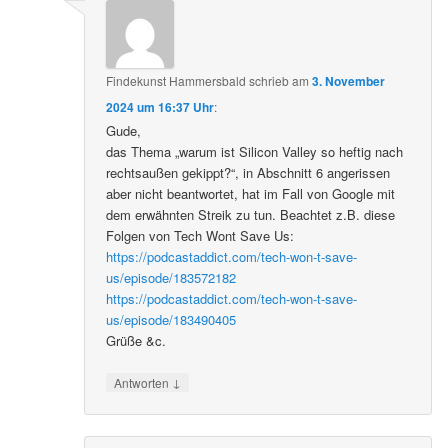
Findekunst Hammersbald
schrieb
am
3. November
2024 um 16:37 Uhr
:
Gude,
das Thema „warum ist Silicon Valley so heftig nach
rechtsaußen gekippt?“, in Abschnitt 6 angerissen
aber nicht beantwortet, hat im Fall von Google mit
dem erwähnten Streik zu tun. Beachtet z.B. diese
Folgen von Tech Wont Save Us:
https://podcastaddict.com/tech-won-t-save-
us/episode/183572182
https://podcastaddict.com/tech-won-t-save-
us/episode/183490405
Grüße &c.
↓
Antworten