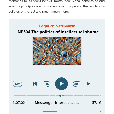
memories to it's "don't be evil" motto, how Signal came to be and
t
a
what its principles are, how she views Europe and the regulations
policies of the EU and much much more.
s
l
p
t
r
s
i
p
n
r
g
i
e
n
n
g
e
n