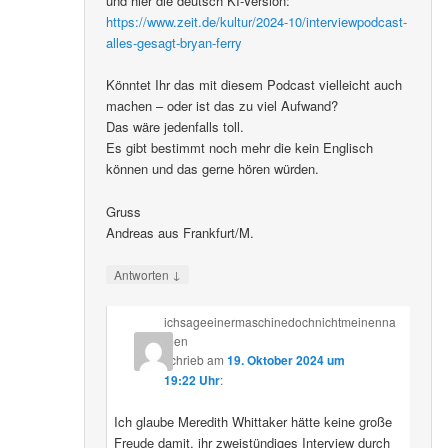
und hier die deutsch KI-Version:
https://www.zeit.de/kultur/2024-10/interviewpodcast-
alles-gesagt-bryan-ferry
Könntet Ihr das mit diesem Podcast vielleicht auch
machen – oder ist das zu viel Aufwand?
Das wäre jedenfalls toll.
Es gibt bestimmt noch mehr die kein Englisch
können und das gerne hören würden.
Gruss
Andreas aus Frankfurt/M.
↓
Antworten
ichsageeinermaschinedochnichtmeinenna
men
schrieb
am
19. Oktober 2024 um
19:22 Uhr
:
Ich glaube Meredith Whittaker hätte keine große
Freude damit, ihr zweistündiges Interview durch