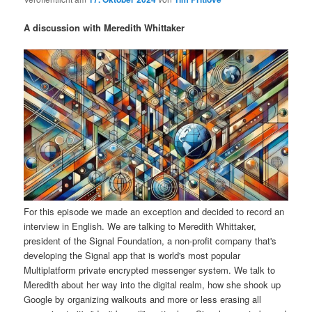
i
s
m
u
n
n
A discussion with Meredith Whittaker
g
a
ä
n
e
v
n
i
r
d
g
a
e
ä
t
i
n
r
o
n
I
e
n
n
For this episode we made an exception and decided to record an
interview in English. We are talking to Meredith Whittaker,
h
I
president of the Signal Foundation, a non-profit company that's
developing the Signal app that is world's most popular
a
n
Multiplatform private encrypted messenger system. We talk to
Meredith about her way into the digital realm, how she shook up
l
h
Google by organizing walkouts and more or less erasing all