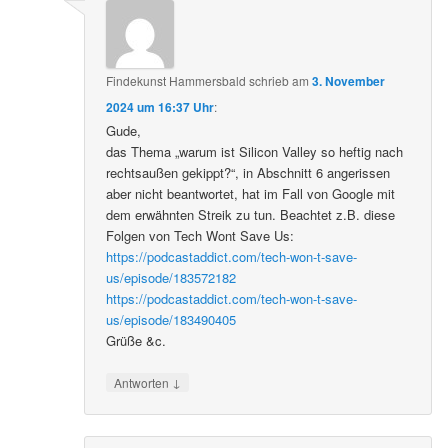
Findekunst Hammersbald
schrieb
am
3. November
2024 um 16:37 Uhr
:
Gude,
das Thema „warum ist Silicon Valley so heftig nach
rechtsaußen gekippt?“, in Abschnitt 6 angerissen
aber nicht beantwortet, hat im Fall von Google mit
dem erwähnten Streik zu tun. Beachtet z.B. diese
Folgen von Tech Wont Save Us:
https://podcastaddict.com/tech-won-t-save-
us/episode/183572182
https://podcastaddict.com/tech-won-t-save-
us/episode/183490405
Grüße &c.
↓
Antworten