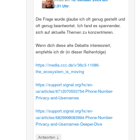
12:31 Uhr
:
Die Frage wurde glaube ich oft genug gestellt und
oft genug beantwortet. Ich fand es spannender,
sich auf aktuelle Themen zu konzentrieren.
Wenn dich diese alte Debatte interessiert,
empfehle ich dir (in dieser Reihenfolge)
https://media.ccc.de/v/36c3-11086-
the_ecosystem_is_moving
https://support.signal.org/hc/en-
us/articles/6712070553754-Phone-Number-
Privacy-and-Usernames
https://support.signal.org/hc/en-
us/articles/6829998083994-Phone-Number-
Privacy-and-Usernames-Deeper-Dive
↓
Antworten