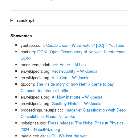
Transkript
Shownotes
youtube.com:
Casablanca – What watch? [CC] – YouTube
ooni.org:
OONI: Open Observatory of Network Interference |
OONI
measurementlab.net:
Home – M-Lab
en.wikipedia.org:
Net neutrality – Wikipedia
en.wikipedia.org:
Vint Cerf – Wikipedia
qz.com:
The inside story of how Netflix came to pay
Comcast for internet traffic
en.wikipedia.org:
AI Now Institute – Wikipedia
en.wikipedia.org:
Geoffrey Hinton – Wikipedia
proceedings.neurips.cc:
ImageNet Classification with Deep
Convolutional Neural Networks
nobelprize.org:
Press release: The Nobel Prize in Physics
2024 – NobelPrize.org
media.ccc.de:
22C3: We lost the war