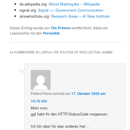
de.wikipedia.org:
Moxie Marlinspike – Wikipedia
signal.org:
Signal >> Government Communication
ainowinstitute.org:
Research Areas – AI Now Institute
Dieser Eintrag wurde von
Tim Pritlove
veröffentlicht. Setze ein
Lesezeichen für den
Permalink
.
29 KOMMENTARE ZU „
LNP504 THE POLITICS OF INTELLECTUAL SHAME
“
Patient Parrot
schrieb
am
17. Oktober 2024 um
14:15 Uhr
:
Moin mon,
ggf habt ihr den HTTP-StatusCode vergessen.
Ich bin aber für was anderes hier ..