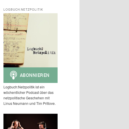
c
h
LOGBUCH:NETZPOLITIK
e
n
Logbuch:Netzpolitik ist ein
wöchentlicher Podcast über das
netzpolitische Geschehen mit
Linus Neumann und Tim Pritlove.