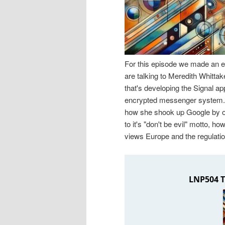
n
r
I
e
n
n
For this episode we made an ex
are talking to Meredith Whittak
h
I
that's developing the Signal ap
encrypted messenger system. We
a
n
how she shook up Google by or
to it's "don't be evil" motto, 
l
h
views Europe and the regulati
t
a
s
l
p
t