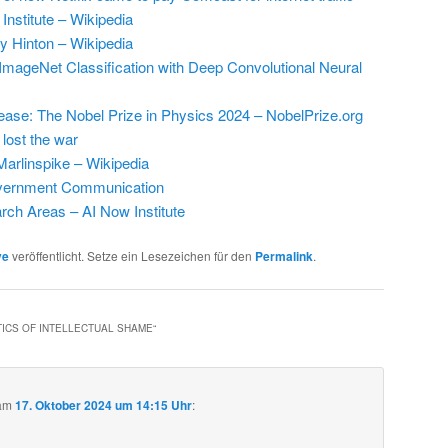
Institute – Wikipedia
y Hinton – Wikipedia
ImageNet Classification with Deep Convolutional Neural
ease: The Nobel Prize in Physics 2024 – NobelPrize.org
lost the war
arlinspike – Wikipedia
vernment Communication
ch Areas – AI Now Institute
ve
veröffentlicht. Setze ein Lesezeichen für den
Permalink
.
TICS OF INTELLECTUAL SHAME
“
am
17. Oktober 2024 um 14:15 Uhr
: