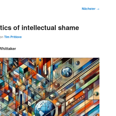
Nächster
→
ics of intellectual shame
von
Tim Pritlove
Whittaker