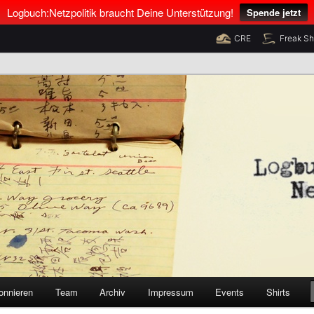
Logbuch:Netzpolitik braucht Deine Unterstützung!
Spende jetzt
CRE
Freak S
nus Neumann und Tim Pritlove
olitik
onnieren
Team
Archiv
Impressum
Events
Shirts