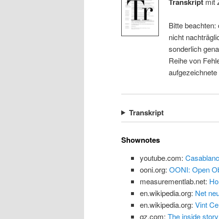
Transkript
mit 
Bitte beachten:
nicht nachträgli
sonderlich gena
Reihe von Fehle
aufgezeichnete
Transkript
Shownotes
youtube.com:
Casablanc
ooni.org:
OONI: Open Obs
measurementlab.net:
Ho
en.wikipedia.org:
Net neu
en.wikipedia.org:
Vint Ce
qz.com:
The inside story