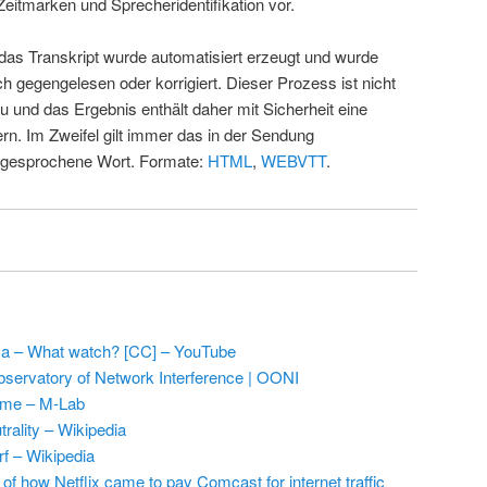
Zeitmarken und Sprecheridentifikation vor.
 das Transkript wurde automatisiert erzeugt und wurde
ch gegengelesen oder korrigiert. Dieser Prozess ist nicht
u und das Ergebnis enthält daher mit Sicherheit eine
rn. Im Zweifel gilt immer das in der Sendung
 gesprochene Wort. Formate:
HTML
,
WEBVTT
.
a – What watch? [CC] – YouTube
ervatory of Network Interference | OONI
me – M-Lab
trality – Wikipedia
rf – Wikipedia
 of how Netflix came to pay Comcast for internet traffic