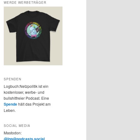
WERDE WERBETRÄGER
SPENDEN
Logbuch:Netzpolitik ist ein
kostenloser, werbe- und
bullshitfreier Podcast. Eine
Spende
hält das Projekt am
Leben.
SOCIAL MEDIA
Mastodon:
@lnp@podcasts.social