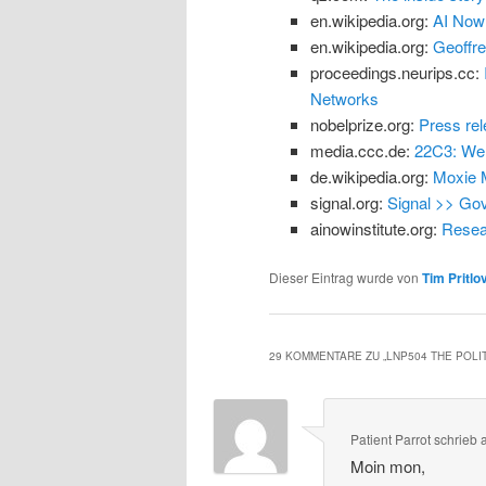
en.wikipedia.org:
AI Now 
en.wikipedia.org:
Geoffre
proceedings.neurips.cc:
Networks
nobelprize.org:
Press rel
media.ccc.de:
22C3: We 
de.wikipedia.org:
Moxie M
signal.org:
Signal >> Go
ainowinstitute.org:
Resear
Dieser Eintrag wurde von
Tim Pritlo
29 KOMMENTARE ZU „
LNP504 THE POLI
Patient Parrot
schrieb
Moin mon,