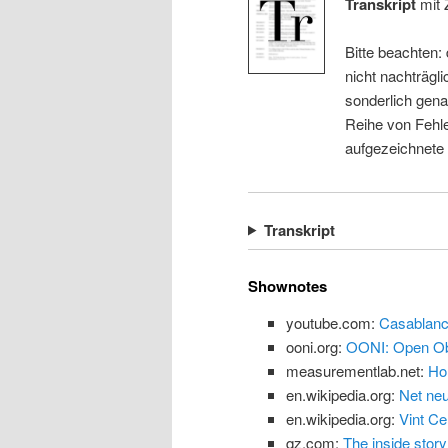
Transkript
mit 
Bitte beachten:
nicht nachträgli
sonderlich gena
Reihe von Fehle
aufgezeichnete
Transkript
Shownotes
youtube.com:
Casablanc
ooni.org:
OONI: Open Obs
measurementlab.net:
Ho
en.wikipedia.org:
Net neu
en.wikipedia.org:
Vint Ce
qz.com:
The inside story