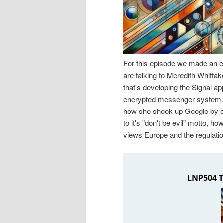
n
r
I
e
n
n
For this episode we made an ex
are talking to Meredith Whittak
h
I
that's developing the Signal ap
encrypted messenger system. We
a
n
how she shook up Google by or
to it's "don't be evil" motto, 
l
h
views Europe and the regulati
t
a
s
l
p
t