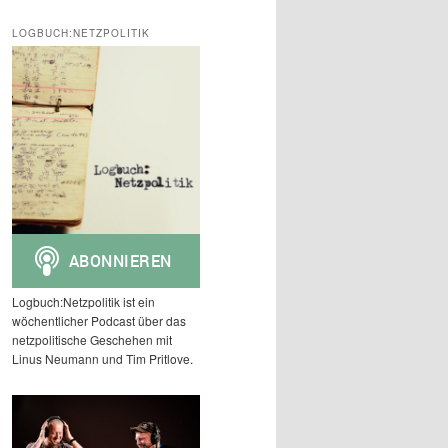
c
h
LOGBUCH:NETZPOLITIK
e
n
Logbuch:Netzpolitik ist ein
wöchentlicher Podcast über das
netzpolitische Geschehen mit
Linus Neumann und Tim Pritlove.