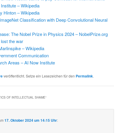
Institute – Wikipedia
y Hinton – Wikipedia
ImageNet Classification with Deep Convolutional Neural
ease: The Nobel Prize in Physics 2024 – NobelPrize.org
lost the war
arlinspike – Wikipedia
vernment Communication
ch Areas – AI Now Institute
ve
veröffentlicht. Setze ein Lesezeichen für den
Permalink
.
TICS OF INTELLECTUAL SHAME
“
am
17. Oktober 2024 um 14:15 Uhr
: