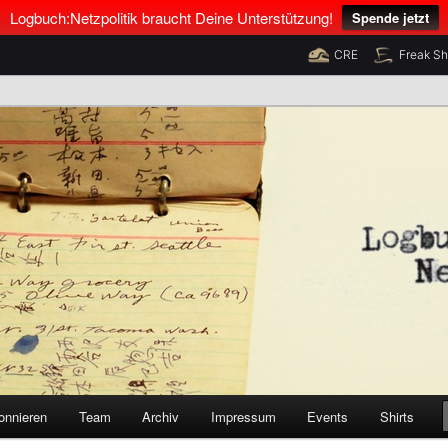
Logbuch:Netzpolitik braucht Deine Unterstützung!
Spende jetzt
CRE
Freak S
nus Neumann und Tim Pritlove
olitik
onnieren
Team
Archiv
Impressum
Events
Shirts