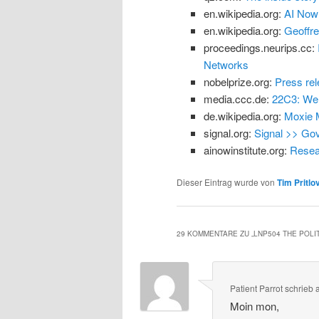
en.wikipedia.org:
AI Now 
en.wikipedia.org:
Geoffre
proceedings.neurips.cc:
Networks
nobelprize.org:
Press rel
media.ccc.de:
22C3: We 
de.wikipedia.org:
Moxie M
signal.org:
Signal >> Go
ainowinstitute.org:
Resear
Dieser Eintrag wurde von
Tim Pritlo
29 KOMMENTARE ZU „
LNP504 THE POLI
Patient Parrot
schrieb
Moin mon,