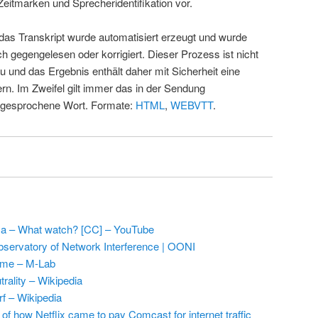
Zeitmarken und Sprecheridentifikation vor.
 das Transkript wurde automatisiert erzeugt und wurde
ch gegengelesen oder korrigiert. Dieser Prozess ist nicht
u und das Ergebnis enthält daher mit Sicherheit eine
rn. Im Zweifel gilt immer das in der Sendung
 gesprochene Wort. Formate:
HTML
,
WEBVTT
.
a – What watch? [CC] – YouTube
ervatory of Network Interference | OONI
me – M-Lab
trality – Wikipedia
rf – Wikipedia
 of how Netflix came to pay Comcast for internet traffic