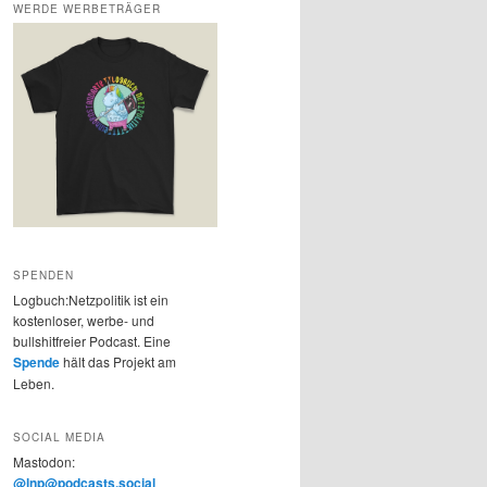
WERDE WERBETRÄGER
SPENDEN
Logbuch:Netzpolitik ist ein
kostenloser, werbe- und
bullshitfreier Podcast. Eine
Spende
hält das Projekt am
Leben.
SOCIAL MEDIA
Mastodon:
@lnp@podcasts.social