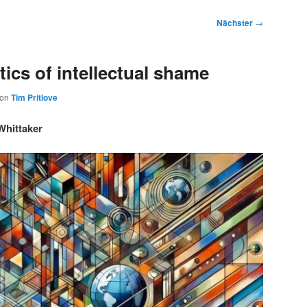
Nächster
→
ics of intellectual shame
von
Tim Pritlove
Whittaker