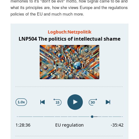
memories to it's "don't be evil" motto, how Signal came to be and
t
a
what its principles are, how she views Europe and the regulations
policies of the EU and much much more.
s
l
p
t
r
s
i
p
n
r
g
i
e
n
n
g
e
n