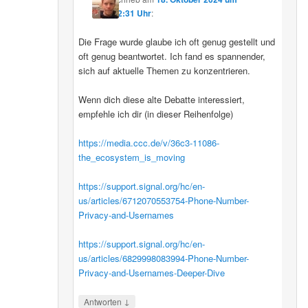
12:31 Uhr
:
Die Frage wurde glaube ich oft genug gestellt und
oft genug beantwortet. Ich fand es spannender,
sich auf aktuelle Themen zu konzentrieren.
Wenn dich diese alte Debatte interessiert,
empfehle ich dir (in dieser Reihenfolge)
https://media.ccc.de/v/36c3-11086-
the_ecosystem_is_moving
https://support.signal.org/hc/en-
us/articles/6712070553754-Phone-Number-
Privacy-and-Usernames
https://support.signal.org/hc/en-
us/articles/6829998083994-Phone-Number-
Privacy-and-Usernames-Deeper-Dive
↓
Antworten