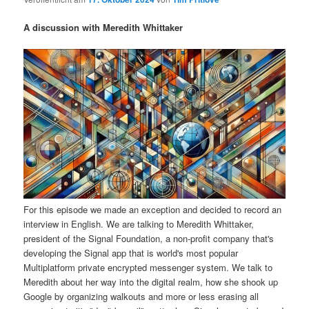
i
s
m
u
n
n
A discussion with Meredith Whittaker
g
a
ä
n
e
v
n
i
r
d
g
a
e
ä
t
i
n
r
o
n
I
e
n
n
For this episode we made an exception and decided to record an
interview in English. We are talking to Meredith Whittaker,
h
I
president of the Signal Foundation, a non-profit company that's
developing the Signal app that is world's most popular
a
n
Multiplatform private encrypted messenger system. We talk to
Meredith about her way into the digital realm, how she shook up
l
h
Google by organizing walkouts and more or less erasing all