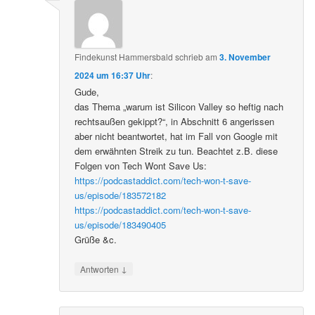
Findekunst Hammersbald
schrieb
am
3. November
2024 um 16:37 Uhr
:
Gude,
das Thema „warum ist Silicon Valley so heftig nach
rechtsaußen gekippt?“, in Abschnitt 6 angerissen
aber nicht beantwortet, hat im Fall von Google mit
dem erwähnten Streik zu tun. Beachtet z.B. diese
Folgen von Tech Wont Save Us:
https://podcastaddict.com/tech-won-t-save-
us/episode/183572182
https://podcastaddict.com/tech-won-t-save-
us/episode/183490405
Grüße &c.
↓
Antworten