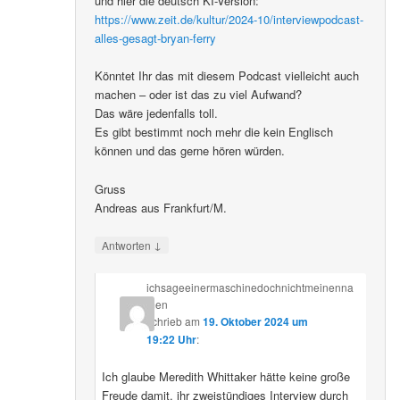
und hier die deutsch KI-Version:
https://www.zeit.de/kultur/2024-10/interviewpodcast-
alles-gesagt-bryan-ferry
Könntet Ihr das mit diesem Podcast vielleicht auch
machen – oder ist das zu viel Aufwand?
Das wäre jedenfalls toll.
Es gibt bestimmt noch mehr die kein Englisch
können und das gerne hören würden.
Gruss
Andreas aus Frankfurt/M.
↓
Antworten
ichsageeinermaschinedochnichtmeinenna
men
schrieb
am
19. Oktober 2024 um
19:22 Uhr
:
Ich glaube Meredith Whittaker hätte keine große
Freude damit, ihr zweistündiges Interview durch