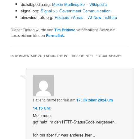
de.wikipedia.org:
Moxie Marlinspike – Wikipedia
signal.org:
Signal >> Government Communication
ainowinstitute.org:
Research Areas – AI Now Institute
Dieser Eintrag wurde von
Tim Pritlove
veröffentlicht. Setze ein
Lesezeichen für den
Permalink
.
29 KOMMENTARE ZU „
LNP504 THE POLITICS OF INTELLECTUAL SHAME
“
Patient Parrot
schrieb
am
17. Oktober 2024 um
14:15 Uhr
:
Moin mon,
ggf habt ihr den HTTP-StatusCode vergessen.
Ich bin aber für was anderes hier ..