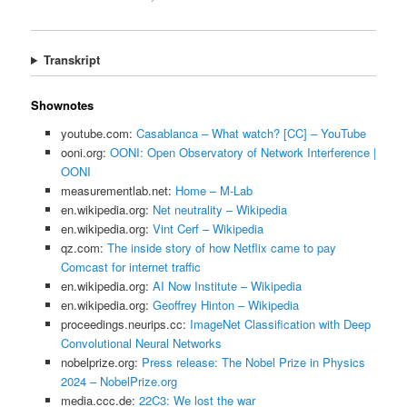
Transkript
Shownotes
youtube.com:
Casablanca – What watch? [CC] – YouTube
ooni.org:
OONI: Open Observatory of Network Interference |
OONI
measurementlab.net:
Home – M-Lab
en.wikipedia.org:
Net neutrality – Wikipedia
en.wikipedia.org:
Vint Cerf – Wikipedia
qz.com:
The inside story of how Netflix came to pay
Comcast for internet traffic
en.wikipedia.org:
AI Now Institute – Wikipedia
en.wikipedia.org:
Geoffrey Hinton – Wikipedia
proceedings.neurips.cc:
ImageNet Classification with Deep
Convolutional Neural Networks
nobelprize.org:
Press release: The Nobel Prize in Physics
2024 – NobelPrize.org
media.ccc.de:
22C3: We lost the war