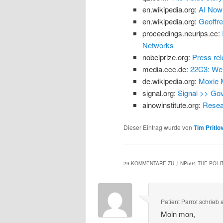
en.wikipedia.org:
AI Now 
en.wikipedia.org:
Geoffre
proceedings.neurips.cc:
Networks
nobelprize.org:
Press rel
media.ccc.de:
22C3: We 
de.wikipedia.org:
Moxie M
signal.org:
Signal >> Go
ainowinstitute.org:
Resear
Dieser Eintrag wurde von
Tim Pritlo
29 KOMMENTARE ZU „
LNP504 THE POLI
Patient Parrot
schrieb
Moin mon,