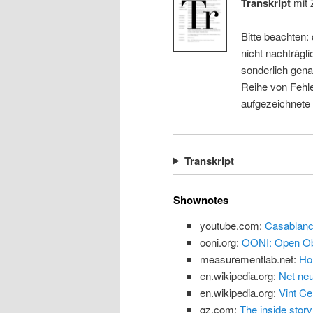
Transkript
mit 
Bitte beachten:
nicht nachträgli
sonderlich gena
Reihe von Fehle
aufgezeichnete
Transkript
Shownotes
youtube.com:
Casablanc
ooni.org:
OONI: Open Obs
measurementlab.net:
Ho
en.wikipedia.org:
Net neu
en.wikipedia.org:
Vint Ce
qz.com:
The inside story