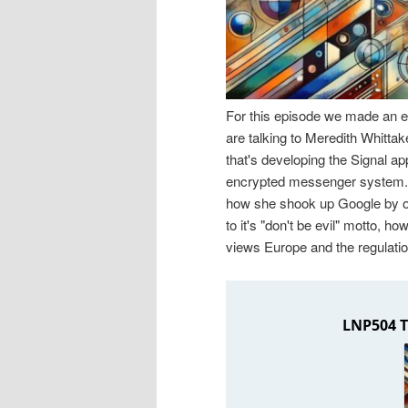
n
r
I
e
n
n
For this episode we made an ex
are talking to Meredith Whittak
h
I
that's developing the Signal ap
encrypted messenger system. We
a
n
how she shook up Google by or
to it's "don't be evil" motto, 
l
h
views Europe and the regulati
t
a
s
l
p
t