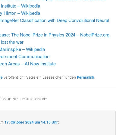
Institute – Wikipedia
y Hinton – Wikipedia
ImageNet Classification with Deep Convolutional Neural
ease: The Nobel Prize in Physics 2024 – NobelPrize.org
lost the war
arlinspike – Wikipedia
vernment Communication
ch Areas – AI Now Institute
ve
veröffentlicht. Setze ein Lesezeichen für den
Permalink
.
TICS OF INTELLECTUAL SHAME
“
am
17. Oktober 2024 um 14:15 Uhr
: