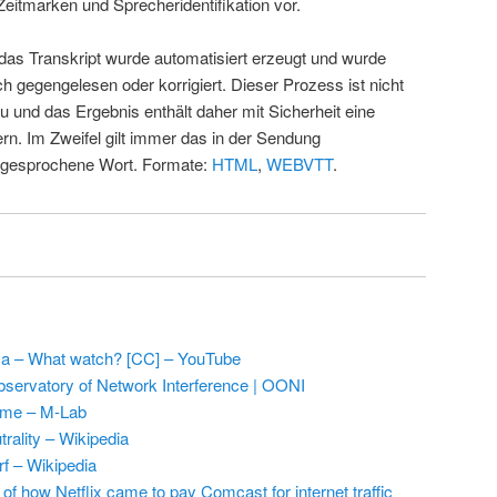
Zeitmarken und Sprecheridentifikation vor.
 das Transkript wurde automatisiert erzeugt und wurde
ch gegengelesen oder korrigiert. Dieser Prozess ist nicht
u und das Ergebnis enthält daher mit Sicherheit eine
rn. Im Zweifel gilt immer das in der Sendung
 gesprochene Wort. Formate:
HTML
,
WEBVTT
.
a – What watch? [CC] – YouTube
ervatory of Network Interference | OONI
me – M-Lab
trality – Wikipedia
rf – Wikipedia
 of how Netflix came to pay Comcast for internet traffic