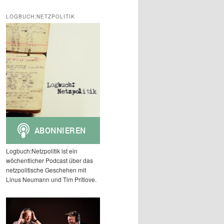
c
h
LOGBUCH:NETZPOLITIK
e
n
Logbuch:Netzpolitik ist ein
wöchentlicher Podcast über das
netzpolitische Geschehen mit
Linus Neumann und Tim Pritlove.