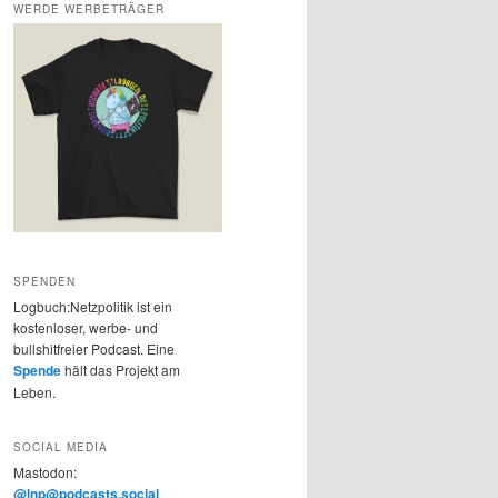
WERDE WERBETRÄGER
SPENDEN
Logbuch:Netzpolitik ist ein
kostenloser, werbe- und
bullshitfreier Podcast. Eine
Spende
hält das Projekt am
Leben.
SOCIAL MEDIA
Mastodon:
@lnp@podcasts.social