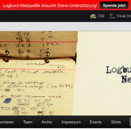
Logbuch:Netzpolitik braucht Deine Unterstützung!
Spende jetzt
CRE
Freak S
nus Neumann und Tim Pritlove
olitik
onnieren
Team
Archiv
Impressum
Events
Shirts