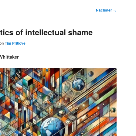
Nächster
→
ics of intellectual shame
von
Tim Pritlove
Whittaker