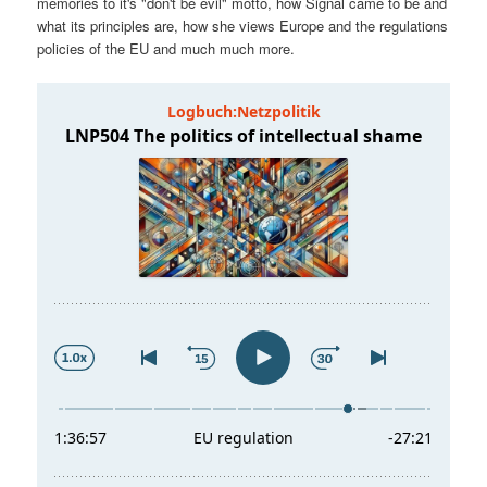
memories to it's "don't be evil" motto, how Signal came to be and
t
a
what its principles are, how she views Europe and the regulations
policies of the EU and much much more.
s
l
p
t
r
s
i
p
n
r
g
i
e
n
n
g
e
n