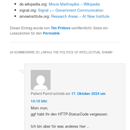
de.wikipedia.org:
Moxie Marlinspike – Wikipedia
signal.org:
Signal >> Government Communication
ainowinstitute.org:
Research Areas – AI Now Institute
Dieser Eintrag wurde von
Tim Pritlove
veröffentlicht. Setze ein
Lesezeichen für den
Permalink
.
29 KOMMENTARE ZU „
LNP504 THE POLITICS OF INTELLECTUAL SHAME
“
Patient Parrot
schrieb
am
17. Oktober 2024 um
14:15 Uhr
:
Moin mon,
ggf habt ihr den HTTP-StatusCode vergessen.
Ich bin aber für was anderes hier ..