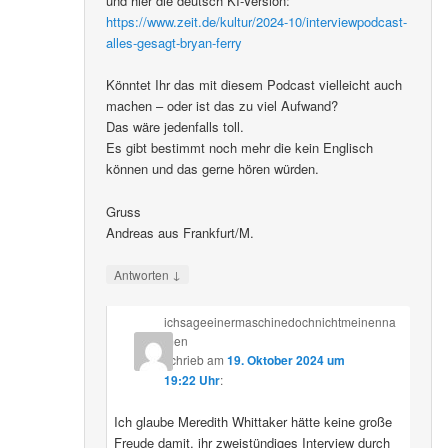
und hier die deutsch KI-Version:
https://www.zeit.de/kultur/2024-10/interviewpodcast-
alles-gesagt-bryan-ferry
Könntet Ihr das mit diesem Podcast vielleicht auch
machen – oder ist das zu viel Aufwand?
Das wäre jedenfalls toll.
Es gibt bestimmt noch mehr die kein Englisch
können und das gerne hören würden.
Gruss
Andreas aus Frankfurt/M.
↓
Antworten
ichsageeinermaschinedochnichtmeinenna
men
schrieb
am
19. Oktober 2024 um
19:22 Uhr
:
Ich glaube Meredith Whittaker hätte keine große
Freude damit, ihr zweistündiges Interview durch