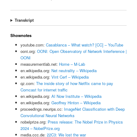
Transkript
Shownotes
youtube.com:
Casablanca – What watch? [CC] – YouTube
ooni.org:
OONI: Open Observatory of Network Interference |
OONI
measurementlab.net:
Home – M-Lab
en.wikipedia.org:
Net neutrality – Wikipedia
en.wikipedia.org:
Vint Cerf – Wikipedia
qz.com:
The inside story of how Netflix came to pay
Comcast for internet traffic
en.wikipedia.org:
AI Now Institute – Wikipedia
en.wikipedia.org:
Geoffrey Hinton – Wikipedia
proceedings.neurips.cc:
ImageNet Classification with Deep
Convolutional Neural Networks
nobelprize.org:
Press release: The Nobel Prize in Physics
2024 – NobelPrize.org
media.ccc.de:
22C3: We lost the war