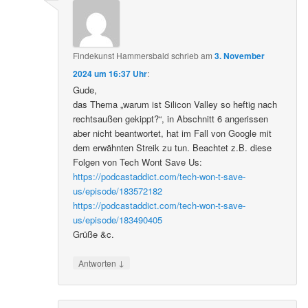
Findekunst Hammersbald
schrieb
am
3. November
2024 um 16:37 Uhr
:
Gude,
das Thema „warum ist Silicon Valley so heftig nach
rechtsaußen gekippt?“, in Abschnitt 6 angerissen
aber nicht beantwortet, hat im Fall von Google mit
dem erwähnten Streik zu tun. Beachtet z.B. diese
Folgen von Tech Wont Save Us:
https://podcastaddict.com/tech-won-t-save-
us/episode/183572182
https://podcastaddict.com/tech-won-t-save-
us/episode/183490405
Grüße &c.
↓
Antworten