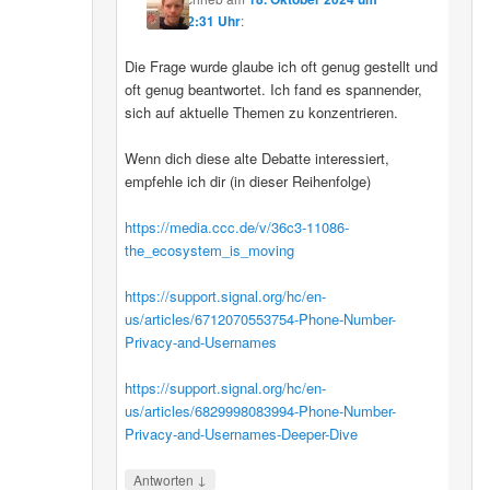
12:31 Uhr
:
Die Frage wurde glaube ich oft genug gestellt und
oft genug beantwortet. Ich fand es spannender,
sich auf aktuelle Themen zu konzentrieren.
Wenn dich diese alte Debatte interessiert,
empfehle ich dir (in dieser Reihenfolge)
https://media.ccc.de/v/36c3-11086-
the_ecosystem_is_moving
https://support.signal.org/hc/en-
us/articles/6712070553754-Phone-Number-
Privacy-and-Usernames
https://support.signal.org/hc/en-
us/articles/6829998083994-Phone-Number-
Privacy-and-Usernames-Deeper-Dive
↓
Antworten