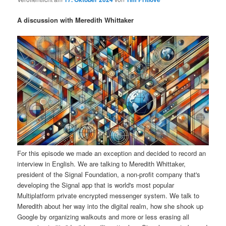
i
s
m
u
n
n
A discussion with Meredith Whittaker
g
a
ä
n
e
v
n
i
r
d
g
a
e
ä
t
i
n
r
o
n
I
e
n
n
For this episode we made an exception and decided to record an
interview in English. We are talking to Meredith Whittaker,
h
I
president of the Signal Foundation, a non-profit company that's
developing the Signal app that is world's most popular
a
n
Multiplatform private encrypted messenger system. We talk to
Meredith about her way into the digital realm, how she shook up
l
h
Google by organizing walkouts and more or less erasing all