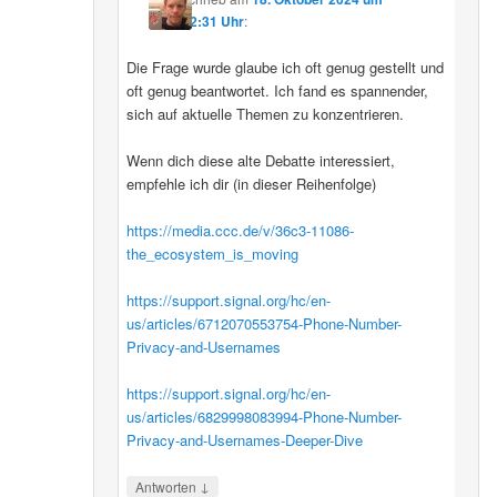
12:31 Uhr
:
Die Frage wurde glaube ich oft genug gestellt und
oft genug beantwortet. Ich fand es spannender,
sich auf aktuelle Themen zu konzentrieren.
Wenn dich diese alte Debatte interessiert,
empfehle ich dir (in dieser Reihenfolge)
https://media.ccc.de/v/36c3-11086-
the_ecosystem_is_moving
https://support.signal.org/hc/en-
us/articles/6712070553754-Phone-Number-
Privacy-and-Usernames
https://support.signal.org/hc/en-
us/articles/6829998083994-Phone-Number-
Privacy-and-Usernames-Deeper-Dive
↓
Antworten