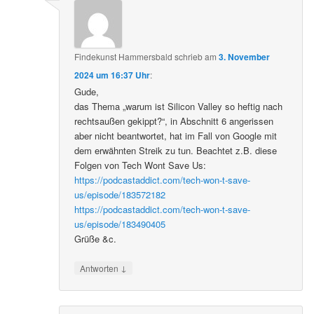
Findekunst Hammersbald
schrieb
am
3. November
2024 um 16:37 Uhr
:
Gude,
das Thema „warum ist Silicon Valley so heftig nach
rechtsaußen gekippt?“, in Abschnitt 6 angerissen
aber nicht beantwortet, hat im Fall von Google mit
dem erwähnten Streik zu tun. Beachtet z.B. diese
Folgen von Tech Wont Save Us:
https://podcastaddict.com/tech-won-t-save-
us/episode/183572182
https://podcastaddict.com/tech-won-t-save-
us/episode/183490405
Grüße &c.
↓
Antworten