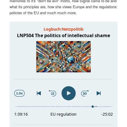
memories to it's "don't be evil" motto, how Signal came to be and
t
a
what its principles are, how she views Europe and the regulations
policies of the EU and much much more.
s
l
p
t
r
s
i
p
n
r
g
i
e
n
n
g
e
n