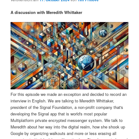
i
s
m
u
n
n
A discussion with Meredith Whittaker
g
a
ä
n
e
v
n
i
r
d
g
a
e
ä
t
i
n
r
o
n
I
e
n
n
For this episode we made an exception and decided to record an
interview in English. We are talking to Meredith Whittaker,
h
I
president of the Signal Foundation, a non-profit company that's
developing the Signal app that is world's most popular
a
n
Multiplatform private encrypted messenger system. We talk to
Meredith about her way into the digital realm, how she shook up
l
h
Google by organizing walkouts and more or less erasing all