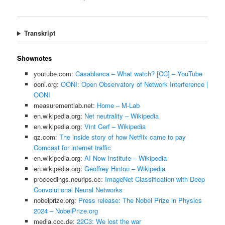
Transkript
Shownotes
youtube.com:
Casablanca – What watch? [CC] – YouTube
ooni.org:
OONI: Open Observatory of Network Interference |
OONI
measurementlab.net:
Home – M-Lab
en.wikipedia.org:
Net neutrality – Wikipedia
en.wikipedia.org:
Vint Cerf – Wikipedia
qz.com:
The inside story of how Netflix came to pay
Comcast for internet traffic
en.wikipedia.org:
AI Now Institute – Wikipedia
en.wikipedia.org:
Geoffrey Hinton – Wikipedia
proceedings.neurips.cc:
ImageNet Classification with Deep
Convolutional Neural Networks
nobelprize.org:
Press release: The Nobel Prize in Physics
2024 – NobelPrize.org
media.ccc.de:
22C3: We lost the war