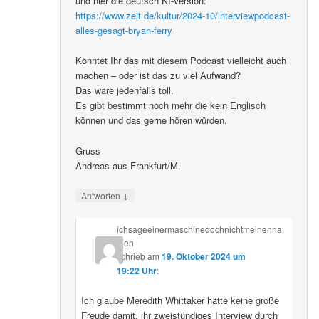
und hier die deutsch KI-Version:
https://www.zeit.de/kultur/2024-10/interviewpodcast-
alles-gesagt-bryan-ferry
Könntet Ihr das mit diesem Podcast vielleicht auch
machen – oder ist das zu viel Aufwand?
Das wäre jedenfalls toll.
Es gibt bestimmt noch mehr die kein Englisch
können und das gerne hören würden.
Gruss
Andreas aus Frankfurt/M.
↓
Antworten
ichsageeinermaschinedochnichtmeinenna
men
schrieb
am
19. Oktober 2024 um
19:22 Uhr
:
Ich glaube Meredith Whittaker hätte keine große
Freude damit, ihr zweistündiges Interview durch