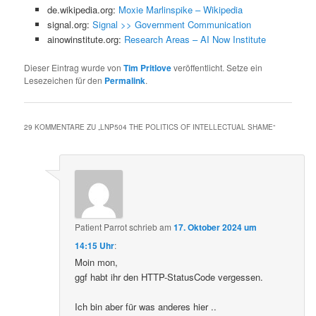
de.wikipedia.org:
Moxie Marlinspike – Wikipedia
signal.org:
Signal >> Government Communication
ainowinstitute.org:
Research Areas – AI Now Institute
Dieser Eintrag wurde von
Tim Pritlove
veröffentlicht. Setze ein
Lesezeichen für den
Permalink
.
29 KOMMENTARE ZU „
LNP504 THE POLITICS OF INTELLECTUAL SHAME
“
Patient Parrot
schrieb
am
17. Oktober 2024 um
14:15 Uhr
:
Moin mon,
ggf habt ihr den HTTP-StatusCode vergessen.
Ich bin aber für was anderes hier ..