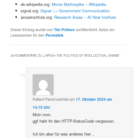
de.wikipedia.org:
Moxie Marlinspike – Wikipedia
signal.org:
Signal >> Government Communication
ainowinstitute.org:
Research Areas – AI Now Institute
Dieser Eintrag wurde von
Tim Pritlove
veröffentlicht. Setze ein
Lesezeichen für den
Permalink
.
29 KOMMENTARE ZU „
LNP504 THE POLITICS OF INTELLECTUAL SHAME
“
Patient Parrot
schrieb
am
17. Oktober 2024 um
14:15 Uhr
:
Moin mon,
ggf habt ihr den HTTP-StatusCode vergessen.
Ich bin aber für was anderes hier ..