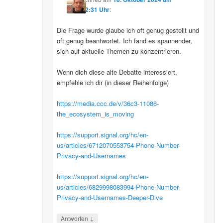
12:31 Uhr
:
Die Frage wurde glaube ich oft genug gestellt und
oft genug beantwortet. Ich fand es spannender,
sich auf aktuelle Themen zu konzentrieren.
Wenn dich diese alte Debatte interessiert,
empfehle ich dir (in dieser Reihenfolge)
https://media.ccc.de/v/36c3-11086-
the_ecosystem_is_moving
https://support.signal.org/hc/en-
us/articles/6712070553754-Phone-Number-
Privacy-and-Usernames
https://support.signal.org/hc/en-
us/articles/6829998083994-Phone-Number-
Privacy-and-Usernames-Deeper-Dive
↓
Antworten