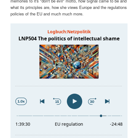
memories to it's "don't be evil" motto, how Signal came to be and
t
a
what its principles are, how she views Europe and the regulations
policies of the EU and much much more.
s
l
p
t
r
s
i
p
n
r
g
i
e
n
n
g
e
n