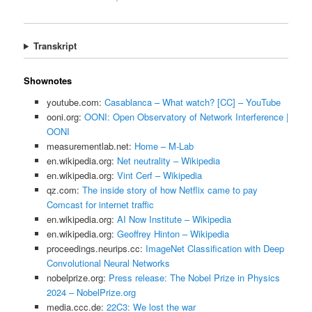
Transkript
Shownotes
youtube.com:
Casablanca – What watch? [CC] – YouTube
ooni.org:
OONI: Open Observatory of Network Interference |
OONI
measurementlab.net:
Home – M-Lab
en.wikipedia.org:
Net neutrality – Wikipedia
en.wikipedia.org:
Vint Cerf – Wikipedia
qz.com:
The inside story of how Netflix came to pay
Comcast for internet traffic
en.wikipedia.org:
AI Now Institute – Wikipedia
en.wikipedia.org:
Geoffrey Hinton – Wikipedia
proceedings.neurips.cc:
ImageNet Classification with Deep
Convolutional Neural Networks
nobelprize.org:
Press release: The Nobel Prize in Physics
2024 – NobelPrize.org
media.ccc.de:
22C3: We lost the war