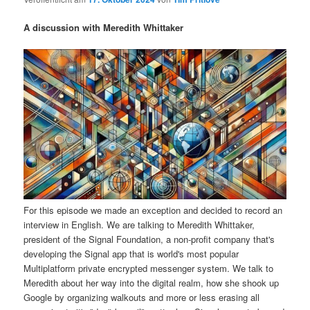
i
s
m
u
n
n
A discussion with Meredith Whittaker
g
a
ä
n
e
v
n
i
r
d
g
a
e
ä
t
i
n
r
o
n
I
e
n
n
For this episode we made an exception and decided to record an
interview in English. We are talking to Meredith Whittaker,
h
I
president of the Signal Foundation, a non-profit company that's
developing the Signal app that is world's most popular
a
n
Multiplatform private encrypted messenger system. We talk to
Meredith about her way into the digital realm, how she shook up
l
h
Google by organizing walkouts and more or less erasing all