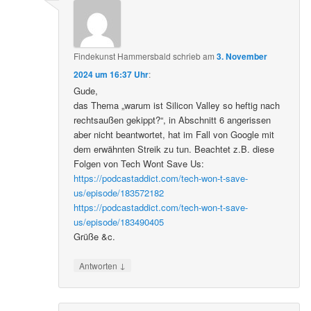
Findekunst Hammersbald
schrieb
am
3. November
2024 um 16:37 Uhr
:
Gude,
das Thema „warum ist Silicon Valley so heftig nach
rechtsaußen gekippt?“, in Abschnitt 6 angerissen
aber nicht beantwortet, hat im Fall von Google mit
dem erwähnten Streik zu tun. Beachtet z.B. diese
Folgen von Tech Wont Save Us:
https://podcastaddict.com/tech-won-t-save-
us/episode/183572182
https://podcastaddict.com/tech-won-t-save-
us/episode/183490405
Grüße &c.
↓
Antworten