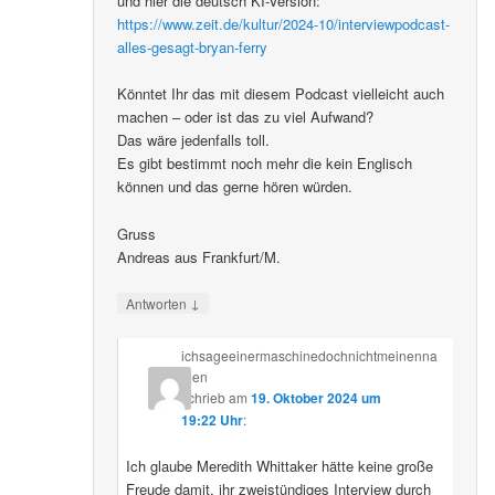
und hier die deutsch KI-Version:
https://www.zeit.de/kultur/2024-10/interviewpodcast-
alles-gesagt-bryan-ferry
Könntet Ihr das mit diesem Podcast vielleicht auch
machen – oder ist das zu viel Aufwand?
Das wäre jedenfalls toll.
Es gibt bestimmt noch mehr die kein Englisch
können und das gerne hören würden.
Gruss
Andreas aus Frankfurt/M.
↓
Antworten
ichsageeinermaschinedochnichtmeinenna
men
schrieb
am
19. Oktober 2024 um
19:22 Uhr
:
Ich glaube Meredith Whittaker hätte keine große
Freude damit, ihr zweistündiges Interview durch