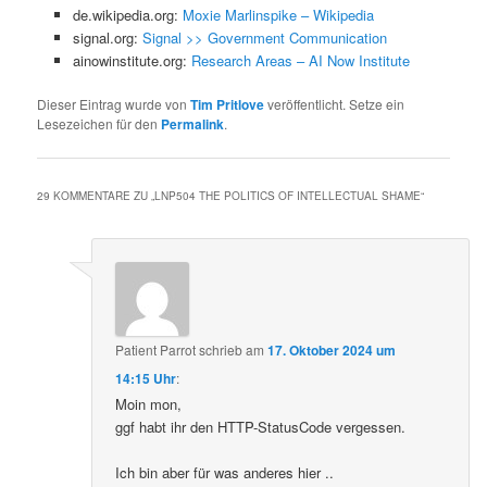
de.wikipedia.org:
Moxie Marlinspike – Wikipedia
signal.org:
Signal >> Government Communication
ainowinstitute.org:
Research Areas – AI Now Institute
Dieser Eintrag wurde von
Tim Pritlove
veröffentlicht. Setze ein
Lesezeichen für den
Permalink
.
29 KOMMENTARE ZU „
LNP504 THE POLITICS OF INTELLECTUAL SHAME
“
Patient Parrot
schrieb
am
17. Oktober 2024 um
14:15 Uhr
:
Moin mon,
ggf habt ihr den HTTP-StatusCode vergessen.
Ich bin aber für was anderes hier ..