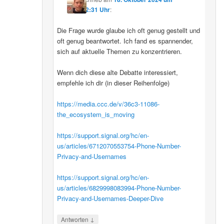
12:31 Uhr
:
Die Frage wurde glaube ich oft genug gestellt und
oft genug beantwortet. Ich fand es spannender,
sich auf aktuelle Themen zu konzentrieren.
Wenn dich diese alte Debatte interessiert,
empfehle ich dir (in dieser Reihenfolge)
https://media.ccc.de/v/36c3-11086-
the_ecosystem_is_moving
https://support.signal.org/hc/en-
us/articles/6712070553754-Phone-Number-
Privacy-and-Usernames
https://support.signal.org/hc/en-
us/articles/6829998083994-Phone-Number-
Privacy-and-Usernames-Deeper-Dive
↓
Antworten