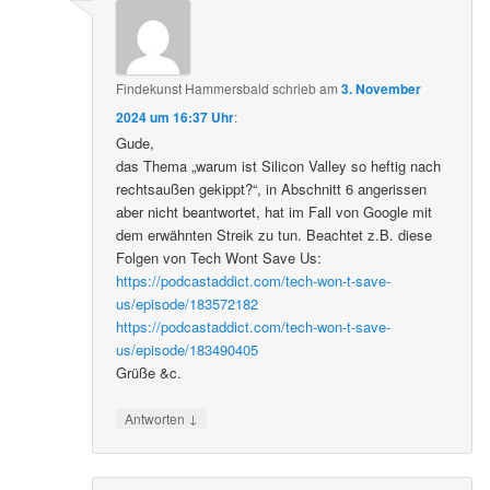
Findekunst Hammersbald
schrieb
am
3. November
2024 um 16:37 Uhr
:
Gude,
das Thema „warum ist Silicon Valley so heftig nach
rechtsaußen gekippt?“, in Abschnitt 6 angerissen
aber nicht beantwortet, hat im Fall von Google mit
dem erwähnten Streik zu tun. Beachtet z.B. diese
Folgen von Tech Wont Save Us:
https://podcastaddict.com/tech-won-t-save-
us/episode/183572182
https://podcastaddict.com/tech-won-t-save-
us/episode/183490405
Grüße &c.
↓
Antworten