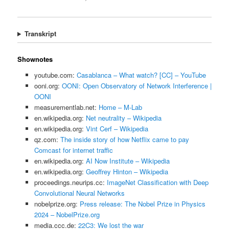
Transkript
Shownotes
youtube.com:
Casablanca – What watch? [CC] – YouTube
ooni.org:
OONI: Open Observatory of Network Interference |
OONI
measurementlab.net:
Home – M-Lab
en.wikipedia.org:
Net neutrality – Wikipedia
en.wikipedia.org:
Vint Cerf – Wikipedia
qz.com:
The inside story of how Netflix came to pay
Comcast for internet traffic
en.wikipedia.org:
AI Now Institute – Wikipedia
en.wikipedia.org:
Geoffrey Hinton – Wikipedia
proceedings.neurips.cc:
ImageNet Classification with Deep
Convolutional Neural Networks
nobelprize.org:
Press release: The Nobel Prize in Physics
2024 – NobelPrize.org
media.ccc.de:
22C3: We lost the war