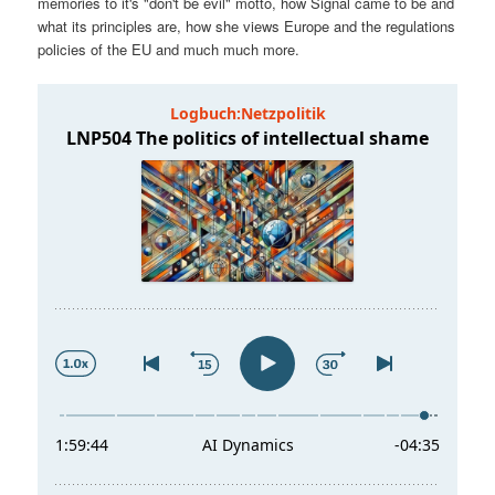
memories to it's "don't be evil" motto, how Signal came to be and
t
a
what its principles are, how she views Europe and the regulations
policies of the EU and much much more.
s
l
p
t
r
s
i
p
n
r
g
i
e
n
n
g
e
n