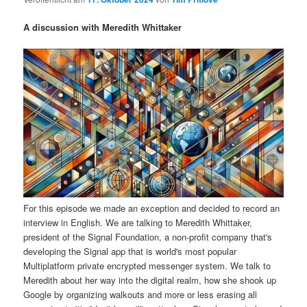
i
s
m
u
n
n
A discussion with Meredith Whittaker
g
a
ä
n
e
v
n
i
r
d
g
a
e
ä
t
i
n
r
o
n
I
e
n
n
For this episode we made an exception and decided to record an
interview in English. We are talking to Meredith Whittaker,
h
I
president of the Signal Foundation, a non-profit company that's
developing the Signal app that is world's most popular
a
n
Multiplatform private encrypted messenger system. We talk to
Meredith about her way into the digital realm, how she shook up
l
h
Google by organizing walkouts and more or less erasing all