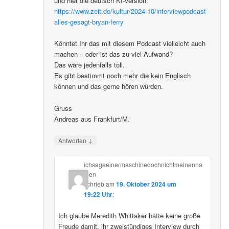
und hier die deutsch KI-Version:
https://www.zeit.de/kultur/2024-10/interviewpodcast-
alles-gesagt-bryan-ferry
Könntet Ihr das mit diesem Podcast vielleicht auch
machen – oder ist das zu viel Aufwand?
Das wäre jedenfalls toll.
Es gibt bestimmt noch mehr die kein Englisch
können und das gerne hören würden.
Gruss
Andreas aus Frankfurt/M.
↓
Antworten
ichsageeinermaschinedochnichtmeinenna
men
schrieb
am
19. Oktober 2024 um
19:22 Uhr
:
Ich glaube Meredith Whittaker hätte keine große
Freude damit, ihr zweistündiges Interview durch