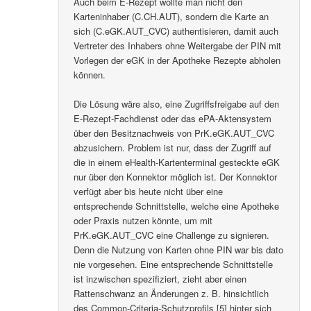
Auch beim E-Rezept wollte man nicht den
Karteninhaber (C.CH.AUT), sondern die Karte an
sich (C.eGK.AUT_CVC) authentisieren, damit auch
Vertreter des Inhabers ohne Weitergabe der PIN mit
Vorlegen der eGK in der Apotheke Rezepte abholen
können.
Die Lösung wäre also, eine Zugriffsfreigabe auf den
E-Rezept-Fachdienst oder das ePA-Aktensystem
über den Besitznachweis von PrK.eGK.AUT_CVC
abzusichern. Problem ist nur, dass der Zugriff auf
die in einem eHealth-Kartenterminal gesteckte eGK
nur über den Konnektor möglich ist. Der Konnektor
verfügt aber bis heute nicht über eine
entsprechende Schnittstelle, welche eine Apotheke
oder Praxis nutzen könnte, um mit
PrK.eGK.AUT_CVC eine Challenge zu signieren.
Denn die Nutzung von Karten ohne PIN war bis dato
nie vorgesehen. Eine entsprechende Schnittstelle
ist inzwischen spezifiziert, zieht aber einen
Rattenschwanz an Änderungen z. B. hinsichtlich
des Common-Criteria-Schutzprofils [5] hinter sich