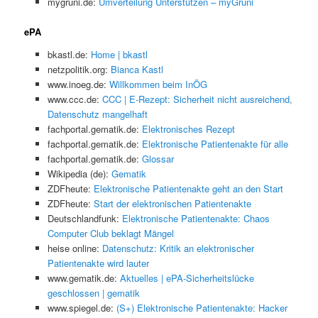
mygruni.de:
Umverteilung Unterstützen – myGruni
ePA
bkastl.de:
Home | bkastl
netzpolitik.org:
Bianca Kastl
www.inoeg.de:
Willkommen beim InÖG
www.ccc.de:
CCC | E-Rezept: Sicherheit nicht ausreichend,
Datenschutz mangelhaft
fachportal.gematik.de:
Elektronisches Rezept
fachportal.gematik.de:
Elektronische Patientenakte für alle
fachportal.gematik.de:
Glossar
Wikipedia (de):
Gematik
ZDFheute:
Elektronische Patientenakte geht an den Start
ZDFheute:
Start der elektronischen Patientenakte
Deutschlandfunk:
Elektronische Patientenakte: Chaos
Computer Club beklagt Mängel
heise online:
Datenschutz: Kritik an elektronischer
Patientenakte wird lauter
www.gematik.de:
Aktuelles | ePA-Sicherheitslücke
geschlossen | gematik
www.spiegel.de:
(S+) Elektronische Patientenakte: Hacker