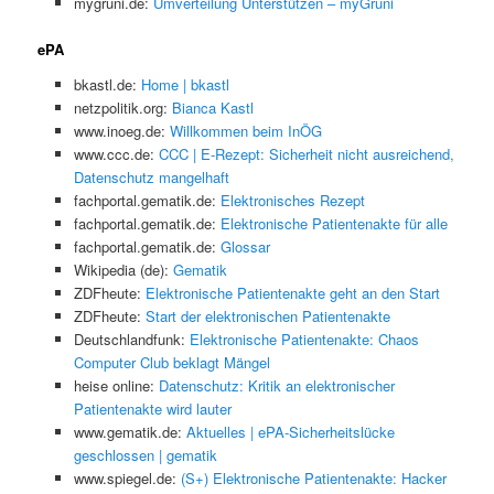
mygruni.de:
Umverteilung Unterstützen – myGruni
ePA
bkastl.de:
Home | bkastl
netzpolitik.org:
Bianca Kastl
www.inoeg.de:
Willkommen beim InÖG
www.ccc.de:
CCC | E-Rezept: Sicherheit nicht ausreichend,
Datenschutz mangelhaft
fachportal.gematik.de:
Elektronisches Rezept
fachportal.gematik.de:
Elektronische Patientenakte für alle
fachportal.gematik.de:
Glossar
Wikipedia (de):
Gematik
ZDFheute:
Elektronische Patientenakte geht an den Start
ZDFheute:
Start der elektronischen Patientenakte
Deutschlandfunk:
Elektronische Patientenakte: Chaos
Computer Club beklagt Mängel
heise online:
Datenschutz: Kritik an elektronischer
Patientenakte wird lauter
www.gematik.de:
Aktuelles | ePA-Sicherheitslücke
geschlossen | gematik
www.spiegel.de:
(S+) Elektronische Patientenakte: Hacker