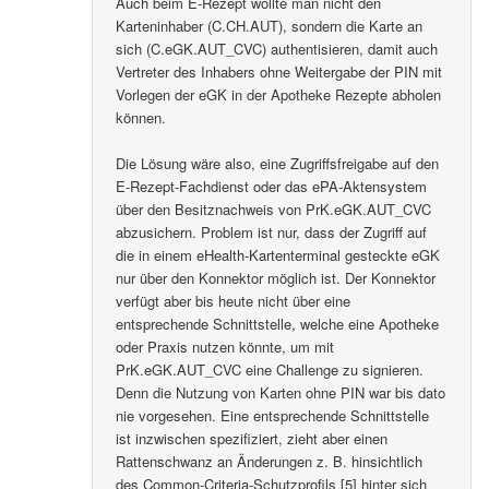
Auch beim E-Rezept wollte man nicht den
Karteninhaber (C.CH.AUT), sondern die Karte an
sich (C.eGK.AUT_CVC) authentisieren, damit auch
Vertreter des Inhabers ohne Weitergabe der PIN mit
Vorlegen der eGK in der Apotheke Rezepte abholen
können.
Die Lösung wäre also, eine Zugriffsfreigabe auf den
E-Rezept-Fachdienst oder das ePA-Aktensystem
über den Besitznachweis von PrK.eGK.AUT_CVC
abzusichern. Problem ist nur, dass der Zugriff auf
die in einem eHealth-Kartenterminal gesteckte eGK
nur über den Konnektor möglich ist. Der Konnektor
verfügt aber bis heute nicht über eine
entsprechende Schnittstelle, welche eine Apotheke
oder Praxis nutzen könnte, um mit
PrK.eGK.AUT_CVC eine Challenge zu signieren.
Denn die Nutzung von Karten ohne PIN war bis dato
nie vorgesehen. Eine entsprechende Schnittstelle
ist inzwischen spezifiziert, zieht aber einen
Rattenschwanz an Änderungen z. B. hinsichtlich
des Common-Criteria-Schutzprofils [5] hinter sich