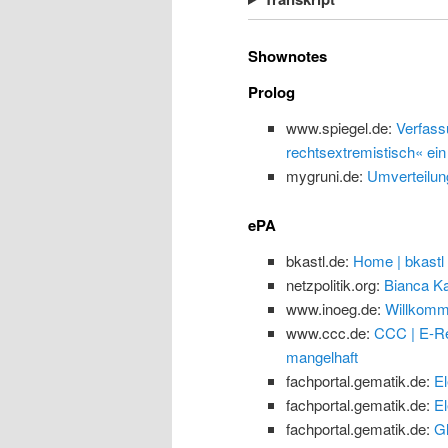
Shownotes
Prolog
www.spiegel.de:
Verfass
rechtsextremistisch« ein
mygruni.de:
Umverteilun
ePA
bkastl.de:
Home | bkastl
netzpolitik.org:
Bianca Ka
www.inoeg.de:
Willkomm
www.ccc.de:
CCC | E-Re
mangelhaft
fachportal.gematik.de:
El
fachportal.gematik.de:
El
fachportal.gematik.de:
G