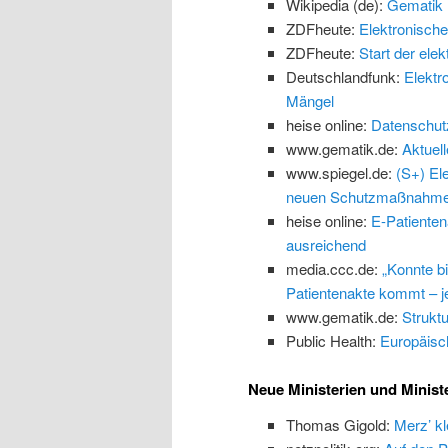
Wikipedia (de):
Gematik
ZDFheute:
Elektronische
ZDFheute:
Start der ele
Deutschlandfunk:
Elektr
Mängel
heise online:
Datenschutz:
www.gematik.de:
Aktuel
www.spiegel.de:
(S+) El
neuen Schutzmaßnahm
heise online:
E-Patienten
ausreichend
media.ccc.de:
„Konnte b
Patientenakte kommt – jet
www.gematik.de:
Struktu
Public Health:
Europäisc
Neue Ministerien und Minist
Thomas Gigold:
Merz’ kl