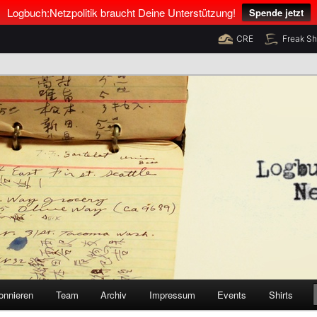
Logbuch:Netzpolitik braucht Deine Unterstützung!
Spende jetzt
CRE
Freak S
nus Neumann und Tim Pritlove
olitik
onnieren
Team
Archiv
Impressum
Events
Shirts