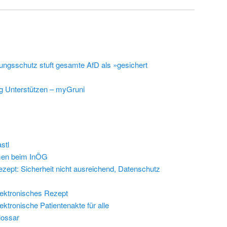
ungsschutz stuft gesamte AfD als »gesichert
g Unterstützen – myGruni
stl
en beim InÖG
zept: Sicherheit nicht ausreichend, Datenschutz
ektronisches Rezept
ektronische Patientenakte für alle
lossar