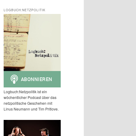
c
h
LOGBUCH:NETZPOLITIK
e
n
Logbuch:Netzpolitik ist ein
wöchentlicher Podcast über das
netzpolitische Geschehen mit
Linus Neumann und Tim Pritlove.