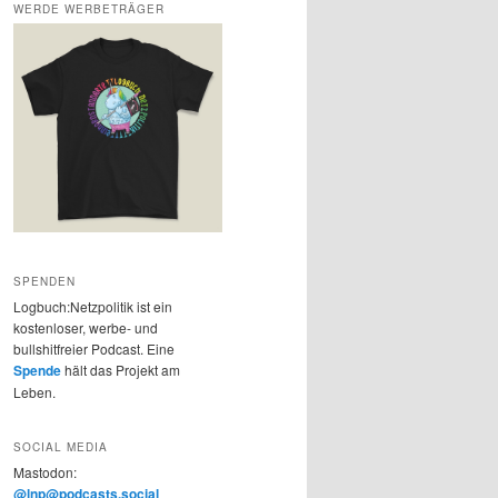
WERDE WERBETRÄGER
SPENDEN
Logbuch:Netzpolitik ist ein
kostenloser, werbe- und
bullshitfreier Podcast. Eine
Spende
hält das Projekt am
Leben.
SOCIAL MEDIA
Mastodon:
@lnp@podcasts.social