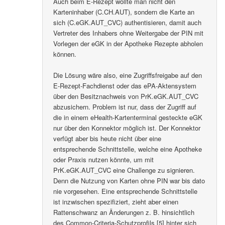
Auch beim E-Rezept wollte man nicht den
Karteninhaber (C.CH.AUT), sondern die Karte an
sich (C.eGK.AUT_CVC) authentisieren, damit auch
Vertreter des Inhabers ohne Weitergabe der PIN mit
Vorlegen der eGK in der Apotheke Rezepte abholen
können.
Die Lösung wäre also, eine Zugriffsfreigabe auf den
E-Rezept-Fachdienst oder das ePA-Aktensystem
über den Besitznachweis von PrK.eGK.AUT_CVC
abzusichern. Problem ist nur, dass der Zugriff auf
die in einem eHealth-Kartenterminal gesteckte eGK
nur über den Konnektor möglich ist. Der Konnektor
verfügt aber bis heute nicht über eine
entsprechende Schnittstelle, welche eine Apotheke
oder Praxis nutzen könnte, um mit
PrK.eGK.AUT_CVC eine Challenge zu signieren.
Denn die Nutzung von Karten ohne PIN war bis dato
nie vorgesehen. Eine entsprechende Schnittstelle
ist inzwischen spezifiziert, zieht aber einen
Rattenschwanz an Änderungen z. B. hinsichtlich
des Common-Criteria-Schutzprofils [5] hinter sich