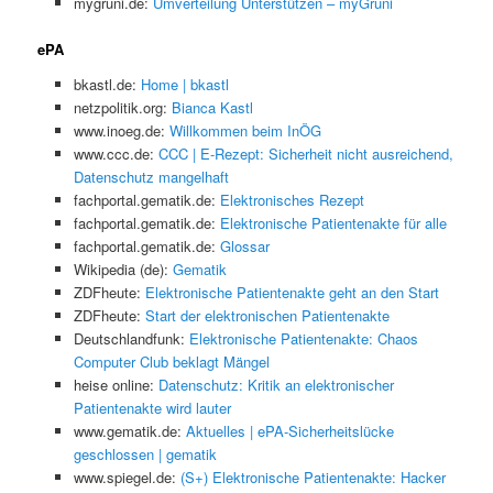
mygruni.de:
Umverteilung Unterstützen – myGruni
ePA
bkastl.de:
Home | bkastl
netzpolitik.org:
Bianca Kastl
www.inoeg.de:
Willkommen beim InÖG
www.ccc.de:
CCC | E-Rezept: Sicherheit nicht ausreichend,
Datenschutz mangelhaft
fachportal.gematik.de:
Elektronisches Rezept
fachportal.gematik.de:
Elektronische Patientenakte für alle
fachportal.gematik.de:
Glossar
Wikipedia (de):
Gematik
ZDFheute:
Elektronische Patientenakte geht an den Start
ZDFheute:
Start der elektronischen Patientenakte
Deutschlandfunk:
Elektronische Patientenakte: Chaos
Computer Club beklagt Mängel
heise online:
Datenschutz: Kritik an elektronischer
Patientenakte wird lauter
www.gematik.de:
Aktuelles | ePA-Sicherheitslücke
geschlossen | gematik
www.spiegel.de:
(S+) Elektronische Patientenakte: Hacker