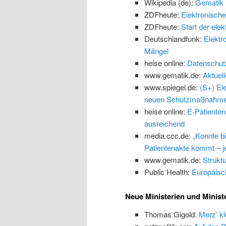
Wikipedia (de):
Gematik
ZDFheute:
Elektronische
ZDFheute:
Start der ele
Deutschlandfunk:
Elektr
Mängel
heise online:
Datenschutz:
www.gematik.de:
Aktuel
www.spiegel.de:
(S+) El
neuen Schutzmaßnahm
heise online:
E-Patienten
ausreichend
media.ccc.de:
„Konnte b
Patientenakte kommt – jet
www.gematik.de:
Struktu
Public Health:
Europäisc
Neue Ministerien und Minist
Thomas Gigold:
Merz’ kl