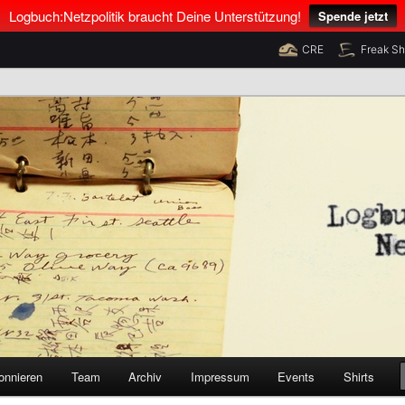
Logbuch:Netzpolitik braucht Deine Unterstützung!
Spende jetzt
CRE
Freak S
nus Neumann und Tim Pritlove
olitik
onnieren
Team
Archiv
Impressum
Events
Shirts