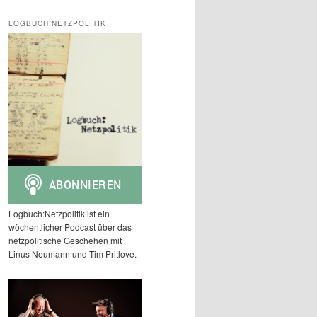
c
h
LOGBUCH:NETZPOLITIK
e
n
Logbuch:Netzpolitik ist ein
wöchentlicher Podcast über das
netzpolitische Geschehen mit
Linus Neumann und Tim Pritlove.