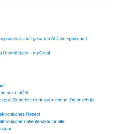
ungsschutz stuft gesamte AfD als »gesichert
g Unterstützen – myGruni
stl
en beim InÖG
zept: Sicherheit nicht ausreichend, Datenschutz
ektronisches Rezept
ektronische Patientenakte für alle
lossar