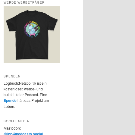
WERDE WERBETRÄGER
SPENDEN
Logbuch:Netzpolitik ist ein
kostenloser, werbe- und
bullshitfreier Podcast. Eine
Spende
hält das Projekt am
Leben.
SOCIAL MEDIA
Mastodon:
@lnp@podcasts.social