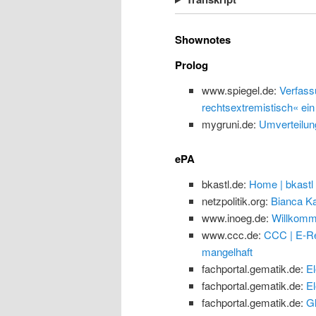
Shownotes
Prolog
www.spiegel.de:
Verfass
rechtsextremistisch« ein
mygruni.de:
Umverteilun
ePA
bkastl.de:
Home | bkastl
netzpolitik.org:
Bianca Ka
www.inoeg.de:
Willkomm
www.ccc.de:
CCC | E-Re
mangelhaft
fachportal.gematik.de:
El
fachportal.gematik.de:
El
fachportal.gematik.de:
G