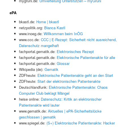
mygruni.de:
Umverteilung Unterstützen – myGruni
ePA
bkastl.de:
Home | bkastl
netzpolitik.org:
Bianca Kastl
www.inoeg.de:
Willkommen beim InÖG
www.ccc.de:
CCC | E-Rezept: Sicherheit nicht ausreichend,
Datenschutz mangelhaft
fachportal.gematik.de:
Elektronisches Rezept
fachportal.gematik.de:
Elektronische Patientenakte für alle
fachportal.gematik.de:
Glossar
Wikipedia (de):
Gematik
ZDFheute:
Elektronische Patientenakte geht an den Start
ZDFheute:
Start der elektronischen Patientenakte
Deutschlandfunk:
Elektronische Patientenakte: Chaos
Computer Club beklagt Mängel
heise online:
Datenschutz: Kritik an elektronischer
Patientenakte wird lauter
www.gematik.de:
Aktuelles | ePA-Sicherheitslücke
geschlossen | gematik
www.spiegel.de:
(S+) Elektronische Patientenakte: Hacker