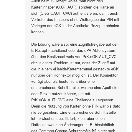
Auch beim E-Rezept wollte man nicht den
Karteninhaber (C.CH.AUT), sondern die Karte an
sich (C.eGK.AUT_CVC) authentisieren, damit auch
Vertreter des Inhabers ohne Weitergabe der PIN mit
Vorlegen der eGK in der Apotheke Rezepte abholen
können.
Die Lösung wäre also, eine Zugriffsfreigabe auf den
E-Rezept-Fachdienst oder das ePA-Aktensystem
über den Besitznachweis von PrK.eGK.AUT_CVC
abzusichern. Problem ist nur, dass der Zugriff auf
die in einem eHealth-Kartenterminal gesteckte eGK
nur über den Konnektor möglich ist. Der Konnektor
verfügt aber bis heute nicht über eine
entsprechende Schnittstelle, welche eine Apotheke
oder Praxis nutzen könnte, um mit
PrK.eGK.AUT_CVC eine Challenge zu signieren.
Denn die Nutzung von Karten ohne PIN war bis dato
nie vorgesehen. Eine entsprechende Schnittstelle
ist inzwischen spezifiziert, zieht aber einen
Rattenschwanz an Änderungen z. B. hinsichtlich
des Common-Criteria-Schutzprofils [5] hinter sich