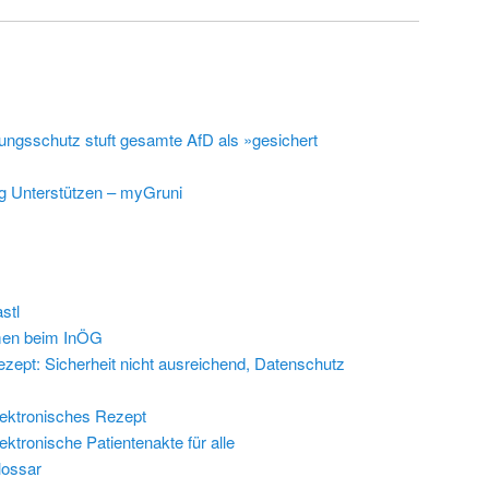
ungsschutz stuft gesamte AfD als »gesichert
g Unterstützen – myGruni
stl
en beim InÖG
zept: Sicherheit nicht ausreichend, Datenschutz
ektronisches Rezept
ektronische Patientenakte für alle
lossar