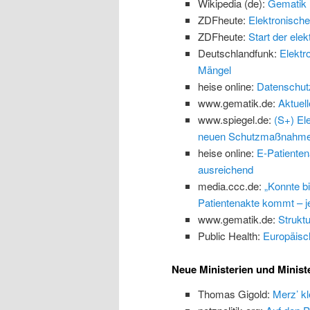
Wikipedia (de):
Gematik
ZDFheute:
Elektronische
ZDFheute:
Start der ele
Deutschlandfunk:
Elektr
Mängel
heise online:
Datenschutz:
www.gematik.de:
Aktuel
www.spiegel.de:
(S+) El
neuen Schutzmaßnahm
heise online:
E-Patienten
ausreichend
media.ccc.de:
„Konnte b
Patientenakte kommt – jet
www.gematik.de:
Struktu
Public Health:
Europäisc
Neue Ministerien und Minist
Thomas Gigold:
Merz’ kl