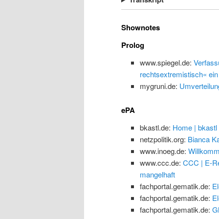
Shownotes
Prolog
www.spiegel.de:
Verfass
rechtsextremistisch« ein
mygruni.de:
Umverteilun
ePA
bkastl.de:
Home | bkastl
netzpolitik.org:
Bianca Ka
www.inoeg.de:
Willkomm
www.ccc.de:
CCC | E-Re
mangelhaft
fachportal.gematik.de:
El
fachportal.gematik.de:
El
fachportal.gematik.de:
G