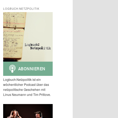
c
h
LOGBUCH:NETZPOLITIK
e
n
Logbuch:Netzpolitik ist ein
wöchentlicher Podcast über das
netzpolitische Geschehen mit
Linus Neumann und Tim Pritlove.