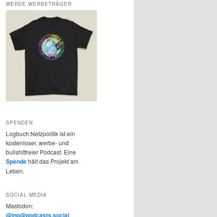
WERDE WERBETRÄGER
SPENDEN
Logbuch:Netzpolitik ist ein
kostenloser, werbe- und
bullshitfreier Podcast. Eine
Spende
hält das Projekt am
Leben.
SOCIAL MEDIA
Mastodon:
@lnp@podcasts.social