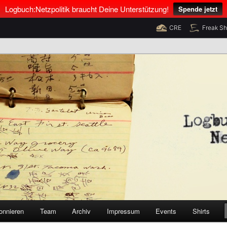
Logbuch:Netzpolitik braucht Deine Unterstützung!
Spende jetzt
CRE
Freak S
nus Neumann und Tim Pritlove
olitik
onnieren
Team
Archiv
Impressum
Events
Shirts