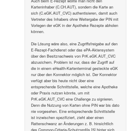
Auch beim E-Rezept wollte man nicht den
Karteninhaber (C.CH.AUT), sondern die Karte an
sich (C.eGK.AUT_CVC) authentisieren, damit auch
Vertreter des Inhabers ohne Weitergabe der PIN mit
Vorlegen der eGK in der Apotheke Rezepte abholen
können.
Die Lösung wäre also, eine Zugriffsfreigabe auf den
E-Rezept-Fachdienst oder das ePA-Aktensystem
über den Besitznachweis von PrK.eGK.AUT_CVC
abzusichern. Problem ist nur, dass der Zugriff auf
die in einem eHealth-Kartenterminal gesteckte eGK
nur über den Konnektor möglich ist. Der Konnektor
verfügt aber bis heute nicht über eine
entsprechende Schnittstelle, welche eine Apotheke
oder Praxis nutzen könnte, um mit
PrK.eGK.AUT_CVC eine Challenge zu signieren.
Denn die Nutzung von Karten ohne PIN war bis dato
nie vorgesehen. Eine entsprechende Schnittstelle
ist inzwischen spezifiziert, zieht aber einen
Rattenschwanz an Änderungen z. B. hinsichtlich
des Common-Criteria-Schutzprofils [5] hinter sich