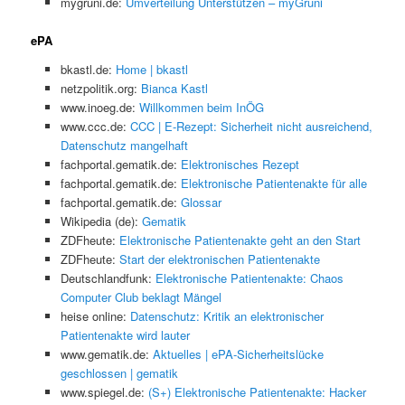
mygruni.de:
Umverteilung Unterstützen – myGruni
ePA
bkastl.de:
Home | bkastl
netzpolitik.org:
Bianca Kastl
www.inoeg.de:
Willkommen beim InÖG
www.ccc.de:
CCC | E-Rezept: Sicherheit nicht ausreichend,
Datenschutz mangelhaft
fachportal.gematik.de:
Elektronisches Rezept
fachportal.gematik.de:
Elektronische Patientenakte für alle
fachportal.gematik.de:
Glossar
Wikipedia (de):
Gematik
ZDFheute:
Elektronische Patientenakte geht an den Start
ZDFheute:
Start der elektronischen Patientenakte
Deutschlandfunk:
Elektronische Patientenakte: Chaos
Computer Club beklagt Mängel
heise online:
Datenschutz: Kritik an elektronischer
Patientenakte wird lauter
www.gematik.de:
Aktuelles | ePA-Sicherheitslücke
geschlossen | gematik
www.spiegel.de:
(S+) Elektronische Patientenakte: Hacker