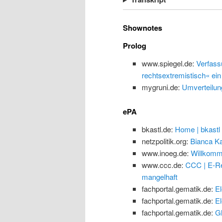
Shownotes
Prolog
www.spiegel.de:
Verfass
rechtsextremistisch« ein
mygruni.de:
Umverteilun
ePA
bkastl.de:
Home | bkastl
netzpolitik.org:
Bianca Ka
www.inoeg.de:
Willkomm
www.ccc.de:
CCC | E-Re
mangelhaft
fachportal.gematik.de:
El
fachportal.gematik.de:
El
fachportal.gematik.de:
G