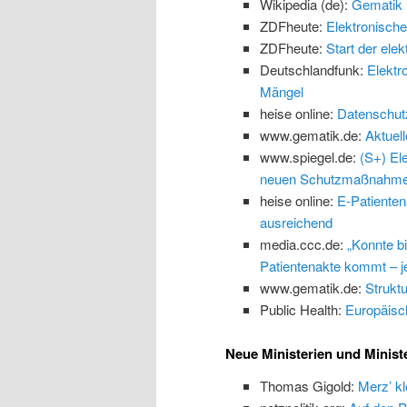
Wikipedia (de):
Gematik
ZDFheute:
Elektronische
ZDFheute:
Start der ele
Deutschlandfunk:
Elektr
Mängel
heise online:
Datenschutz:
www.gematik.de:
Aktuel
www.spiegel.de:
(S+) El
neuen Schutzmaßnahm
heise online:
E-Patienten
ausreichend
media.ccc.de:
„Konnte b
Patientenakte kommt – jet
www.gematik.de:
Struktu
Public Health:
Europäisc
Neue Ministerien und Minist
Thomas Gigold:
Merz’ kl