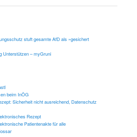
ungsschutz stuft gesamte AfD als »gesichert
g Unterstützen – myGruni
stl
en beim InÖG
zept: Sicherheit nicht ausreichend, Datenschutz
ektronisches Rezept
ektronische Patientenakte für alle
lossar