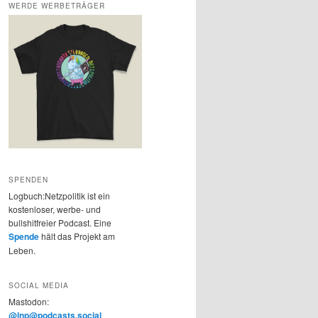
WERDE WERBETRÄGER
SPENDEN
Logbuch:Netzpolitik ist ein
kostenloser, werbe- und
bullshitfreier Podcast. Eine
Spende
hält das Projekt am
Leben.
SOCIAL MEDIA
Mastodon:
@lnp@podcasts.social