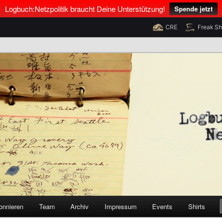
Logbuch:Netzpolitik braucht Deine Unterstützung!
Spende jetzt
CRE
Freak S
nus Neumann und Tim Pritlove
olitik
onnieren
Team
Archiv
Impressum
Events
Shirts