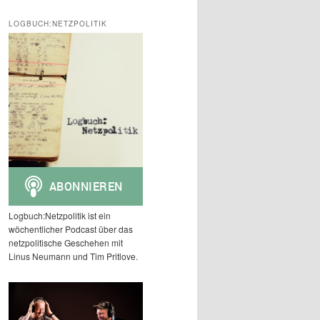
c
h
LOGBUCH:NETZPOLITIK
e
n
Logbuch:Netzpolitik ist ein
wöchentlicher Podcast über das
netzpolitische Geschehen mit
Linus Neumann und Tim Pritlove.