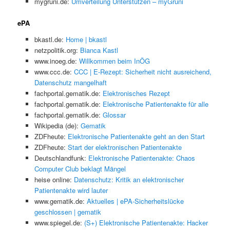
mygruni.de:
Umverteilung Unterstützen – myGruni
ePA
bkastl.de:
Home | bkastl
netzpolitik.org:
Bianca Kastl
www.inoeg.de:
Willkommen beim InÖG
www.ccc.de:
CCC | E-Rezept: Sicherheit nicht ausreichend,
Datenschutz mangelhaft
fachportal.gematik.de:
Elektronisches Rezept
fachportal.gematik.de:
Elektronische Patientenakte für alle
fachportal.gematik.de:
Glossar
Wikipedia (de):
Gematik
ZDFheute:
Elektronische Patientenakte geht an den Start
ZDFheute:
Start der elektronischen Patientenakte
Deutschlandfunk:
Elektronische Patientenakte: Chaos
Computer Club beklagt Mängel
heise online:
Datenschutz: Kritik an elektronischer
Patientenakte wird lauter
www.gematik.de:
Aktuelles | ePA-Sicherheitslücke
geschlossen | gematik
www.spiegel.de:
(S+) Elektronische Patientenakte: Hacker