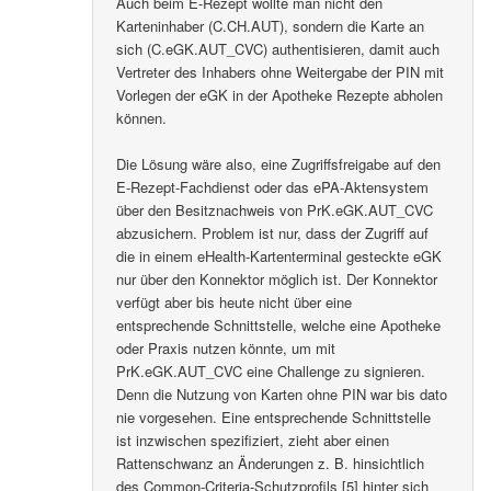
Auch beim E-Rezept wollte man nicht den
Karteninhaber (C.CH.AUT), sondern die Karte an
sich (C.eGK.AUT_CVC) authentisieren, damit auch
Vertreter des Inhabers ohne Weitergabe der PIN mit
Vorlegen der eGK in der Apotheke Rezepte abholen
können.
Die Lösung wäre also, eine Zugriffsfreigabe auf den
E-Rezept-Fachdienst oder das ePA-Aktensystem
über den Besitznachweis von PrK.eGK.AUT_CVC
abzusichern. Problem ist nur, dass der Zugriff auf
die in einem eHealth-Kartenterminal gesteckte eGK
nur über den Konnektor möglich ist. Der Konnektor
verfügt aber bis heute nicht über eine
entsprechende Schnittstelle, welche eine Apotheke
oder Praxis nutzen könnte, um mit
PrK.eGK.AUT_CVC eine Challenge zu signieren.
Denn die Nutzung von Karten ohne PIN war bis dato
nie vorgesehen. Eine entsprechende Schnittstelle
ist inzwischen spezifiziert, zieht aber einen
Rattenschwanz an Änderungen z. B. hinsichtlich
des Common-Criteria-Schutzprofils [5] hinter sich