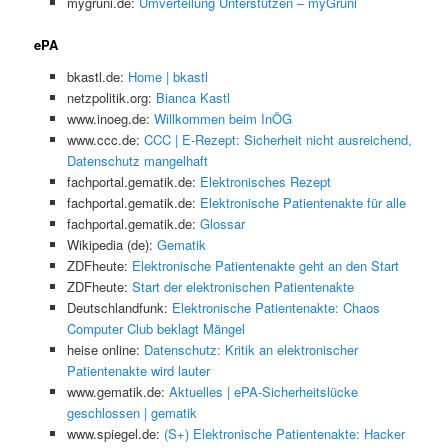
mygruni.de:
Umverteilung Unterstützen – myGruni
ePA
bkastl.de:
Home | bkastl
netzpolitik.org:
Bianca Kastl
www.inoeg.de:
Willkommen beim InÖG
www.ccc.de:
CCC | E-Rezept: Sicherheit nicht ausreichend,
Datenschutz mangelhaft
fachportal.gematik.de:
Elektronisches Rezept
fachportal.gematik.de:
Elektronische Patientenakte für alle
fachportal.gematik.de:
Glossar
Wikipedia (de):
Gematik
ZDFheute:
Elektronische Patientenakte geht an den Start
ZDFheute:
Start der elektronischen Patientenakte
Deutschlandfunk:
Elektronische Patientenakte: Chaos
Computer Club beklagt Mängel
heise online:
Datenschutz: Kritik an elektronischer
Patientenakte wird lauter
www.gematik.de:
Aktuelles | ePA-Sicherheitslücke
geschlossen | gematik
www.spiegel.de:
(S+) Elektronische Patientenakte: Hacker