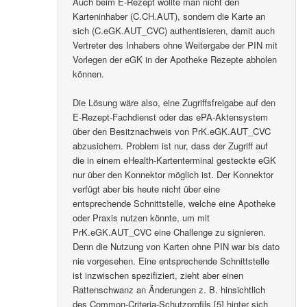
Auch beim E-Rezept wollte man nicht den
Karteninhaber (C.CH.AUT), sondern die Karte an
sich (C.eGK.AUT_CVC) authentisieren, damit auch
Vertreter des Inhabers ohne Weitergabe der PIN mit
Vorlegen der eGK in der Apotheke Rezepte abholen
können.
Die Lösung wäre also, eine Zugriffsfreigabe auf den
E-Rezept-Fachdienst oder das ePA-Aktensystem
über den Besitznachweis von PrK.eGK.AUT_CVC
abzusichern. Problem ist nur, dass der Zugriff auf
die in einem eHealth-Kartenterminal gesteckte eGK
nur über den Konnektor möglich ist. Der Konnektor
verfügt aber bis heute nicht über eine
entsprechende Schnittstelle, welche eine Apotheke
oder Praxis nutzen könnte, um mit
PrK.eGK.AUT_CVC eine Challenge zu signieren.
Denn die Nutzung von Karten ohne PIN war bis dato
nie vorgesehen. Eine entsprechende Schnittstelle
ist inzwischen spezifiziert, zieht aber einen
Rattenschwanz an Änderungen z. B. hinsichtlich
des Common-Criteria-Schutzprofils [5] hinter sich