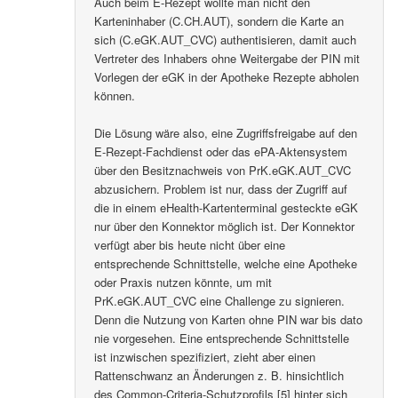
Auch beim E-Rezept wollte man nicht den
Karteninhaber (C.CH.AUT), sondern die Karte an
sich (C.eGK.AUT_CVC) authentisieren, damit auch
Vertreter des Inhabers ohne Weitergabe der PIN mit
Vorlegen der eGK in der Apotheke Rezepte abholen
können.
Die Lösung wäre also, eine Zugriffsfreigabe auf den
E-Rezept-Fachdienst oder das ePA-Aktensystem
über den Besitznachweis von PrK.eGK.AUT_CVC
abzusichern. Problem ist nur, dass der Zugriff auf
die in einem eHealth-Kartenterminal gesteckte eGK
nur über den Konnektor möglich ist. Der Konnektor
verfügt aber bis heute nicht über eine
entsprechende Schnittstelle, welche eine Apotheke
oder Praxis nutzen könnte, um mit
PrK.eGK.AUT_CVC eine Challenge zu signieren.
Denn die Nutzung von Karten ohne PIN war bis dato
nie vorgesehen. Eine entsprechende Schnittstelle
ist inzwischen spezifiziert, zieht aber einen
Rattenschwanz an Änderungen z. B. hinsichtlich
des Common-Criteria-Schutzprofils [5] hinter sich