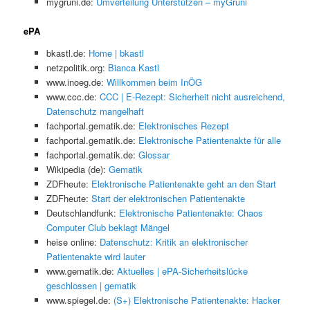
mygruni.de:
Umverteilung Unterstützen – myGruni
ePA
bkastl.de:
Home | bkastl
netzpolitik.org:
Bianca Kastl
www.inoeg.de:
Willkommen beim InÖG
www.ccc.de:
CCC | E-Rezept: Sicherheit nicht ausreichend,
Datenschutz mangelhaft
fachportal.gematik.de:
Elektronisches Rezept
fachportal.gematik.de:
Elektronische Patientenakte für alle
fachportal.gematik.de:
Glossar
Wikipedia (de):
Gematik
ZDFheute:
Elektronische Patientenakte geht an den Start
ZDFheute:
Start der elektronischen Patientenakte
Deutschlandfunk:
Elektronische Patientenakte: Chaos
Computer Club beklagt Mängel
heise online:
Datenschutz: Kritik an elektronischer
Patientenakte wird lauter
www.gematik.de:
Aktuelles | ePA-Sicherheitslücke
geschlossen | gematik
www.spiegel.de:
(S+) Elektronische Patientenakte: Hacker