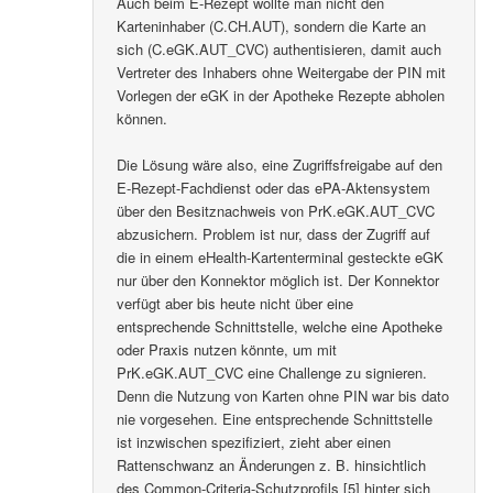
Auch beim E-Rezept wollte man nicht den
Karteninhaber (C.CH.AUT), sondern die Karte an
sich (C.eGK.AUT_CVC) authentisieren, damit auch
Vertreter des Inhabers ohne Weitergabe der PIN mit
Vorlegen der eGK in der Apotheke Rezepte abholen
können.
Die Lösung wäre also, eine Zugriffsfreigabe auf den
E-Rezept-Fachdienst oder das ePA-Aktensystem
über den Besitznachweis von PrK.eGK.AUT_CVC
abzusichern. Problem ist nur, dass der Zugriff auf
die in einem eHealth-Kartenterminal gesteckte eGK
nur über den Konnektor möglich ist. Der Konnektor
verfügt aber bis heute nicht über eine
entsprechende Schnittstelle, welche eine Apotheke
oder Praxis nutzen könnte, um mit
PrK.eGK.AUT_CVC eine Challenge zu signieren.
Denn die Nutzung von Karten ohne PIN war bis dato
nie vorgesehen. Eine entsprechende Schnittstelle
ist inzwischen spezifiziert, zieht aber einen
Rattenschwanz an Änderungen z. B. hinsichtlich
des Common-Criteria-Schutzprofils [5] hinter sich