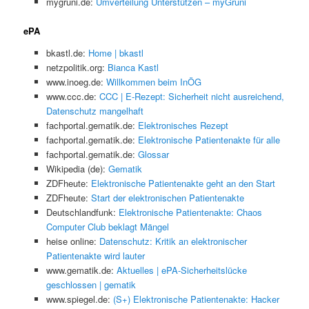
mygruni.de:
Umverteilung Unterstützen – myGruni
ePA
bkastl.de:
Home | bkastl
netzpolitik.org:
Bianca Kastl
www.inoeg.de:
Willkommen beim InÖG
www.ccc.de:
CCC | E-Rezept: Sicherheit nicht ausreichend,
Datenschutz mangelhaft
fachportal.gematik.de:
Elektronisches Rezept
fachportal.gematik.de:
Elektronische Patientenakte für alle
fachportal.gematik.de:
Glossar
Wikipedia (de):
Gematik
ZDFheute:
Elektronische Patientenakte geht an den Start
ZDFheute:
Start der elektronischen Patientenakte
Deutschlandfunk:
Elektronische Patientenakte: Chaos
Computer Club beklagt Mängel
heise online:
Datenschutz: Kritik an elektronischer
Patientenakte wird lauter
www.gematik.de:
Aktuelles | ePA-Sicherheitslücke
geschlossen | gematik
www.spiegel.de:
(S+) Elektronische Patientenakte: Hacker