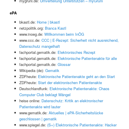
mygruni.de:
Umverteilung Unterstützen – myGruni
ePA
bkastl.de:
Home | bkastl
netzpolitik.org:
Bianca Kastl
www.inoeg.de:
Willkommen beim InÖG
www.ccc.de:
CCC | E-Rezept: Sicherheit nicht ausreichend,
Datenschutz mangelhaft
fachportal.gematik.de:
Elektronisches Rezept
fachportal.gematik.de:
Elektronische Patientenakte für alle
fachportal.gematik.de:
Glossar
Wikipedia (de):
Gematik
ZDFheute:
Elektronische Patientenakte geht an den Start
ZDFheute:
Start der elektronischen Patientenakte
Deutschlandfunk:
Elektronische Patientenakte: Chaos
Computer Club beklagt Mängel
heise online:
Datenschutz: Kritik an elektronischer
Patientenakte wird lauter
www.gematik.de:
Aktuelles | ePA-Sicherheitslücke
geschlossen | gematik
www.spiegel.de:
(S+) Elektronische Patientenakte: Hacker