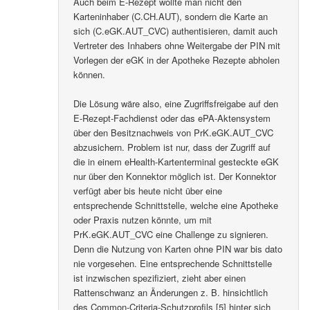
Auch beim E-Rezept wollte man nicht den
Karteninhaber (C.CH.AUT), sondern die Karte an
sich (C.eGK.AUT_CVC) authentisieren, damit auch
Vertreter des Inhabers ohne Weitergabe der PIN mit
Vorlegen der eGK in der Apotheke Rezepte abholen
können.
Die Lösung wäre also, eine Zugriffsfreigabe auf den
E-Rezept-Fachdienst oder das ePA-Aktensystem
über den Besitznachweis von PrK.eGK.AUT_CVC
abzusichern. Problem ist nur, dass der Zugriff auf
die in einem eHealth-Kartenterminal gesteckte eGK
nur über den Konnektor möglich ist. Der Konnektor
verfügt aber bis heute nicht über eine
entsprechende Schnittstelle, welche eine Apotheke
oder Praxis nutzen könnte, um mit
PrK.eGK.AUT_CVC eine Challenge zu signieren.
Denn die Nutzung von Karten ohne PIN war bis dato
nie vorgesehen. Eine entsprechende Schnittstelle
ist inzwischen spezifiziert, zieht aber einen
Rattenschwanz an Änderungen z. B. hinsichtlich
des Common-Criteria-Schutzprofils [5] hinter sich