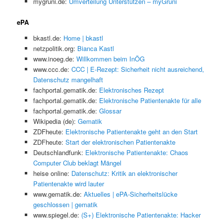
mygruni.de:
Umverteilung Unterstützen – myGruni
ePA
bkastl.de:
Home | bkastl
netzpolitik.org:
Bianca Kastl
www.inoeg.de:
Willkommen beim InÖG
www.ccc.de:
CCC | E-Rezept: Sicherheit nicht ausreichend,
Datenschutz mangelhaft
fachportal.gematik.de:
Elektronisches Rezept
fachportal.gematik.de:
Elektronische Patientenakte für alle
fachportal.gematik.de:
Glossar
Wikipedia (de):
Gematik
ZDFheute:
Elektronische Patientenakte geht an den Start
ZDFheute:
Start der elektronischen Patientenakte
Deutschlandfunk:
Elektronische Patientenakte: Chaos
Computer Club beklagt Mängel
heise online:
Datenschutz: Kritik an elektronischer
Patientenakte wird lauter
www.gematik.de:
Aktuelles | ePA-Sicherheitslücke
geschlossen | gematik
www.spiegel.de:
(S+) Elektronische Patientenakte: Hacker