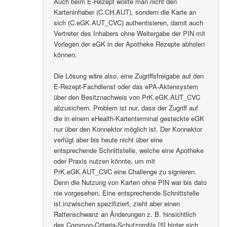
Auch beim E-Rezept wollte man nicht den
Karteninhaber (C.CH.AUT), sondern die Karte an
sich (C.eGK.AUT_CVC) authentisieren, damit auch
Vertreter des Inhabers ohne Weitergabe der PIN mit
Vorlegen der eGK in der Apotheke Rezepte abholen
können.
Die Lösung wäre also, eine Zugriffsfreigabe auf den
E-Rezept-Fachdienst oder das ePA-Aktensystem
über den Besitznachweis von PrK.eGK.AUT_CVC
abzusichern. Problem ist nur, dass der Zugriff auf
die in einem eHealth-Kartenterminal gesteckte eGK
nur über den Konnektor möglich ist. Der Konnektor
verfügt aber bis heute nicht über eine
entsprechende Schnittstelle, welche eine Apotheke
oder Praxis nutzen könnte, um mit
PrK.eGK.AUT_CVC eine Challenge zu signieren.
Denn die Nutzung von Karten ohne PIN war bis dato
nie vorgesehen. Eine entsprechende Schnittstelle
ist inzwischen spezifiziert, zieht aber einen
Rattenschwanz an Änderungen z. B. hinsichtlich
des Common-Criteria-Schutzprofils [5] hinter sich