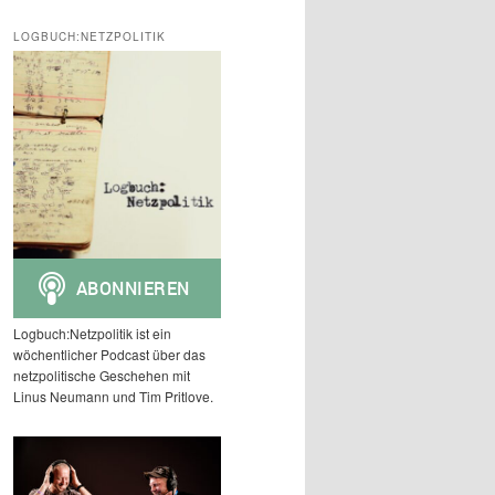
c
h
LOGBUCH:NETZPOLITIK
e
n
Logbuch:Netzpolitik ist ein
wöchentlicher Podcast über das
netzpolitische Geschehen mit
Linus Neumann und Tim Pritlove.