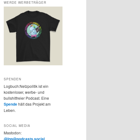
WERDE WERBETRÄGER
SPENDEN
Logbuch:Netzpolitik ist ein
kostenloser, werbe- und
bullshitfreier Podcast. Eine
Spende
hält das Projekt am
Leben.
SOCIAL MEDIA
Mastodon:
@lnp@podcasts.social