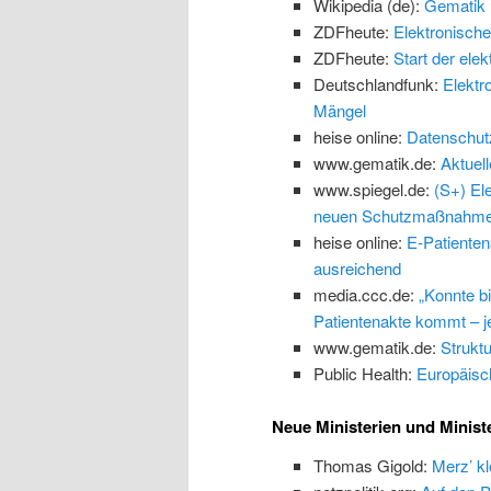
Wikipedia (de):
Gematik
ZDFheute:
Elektronische
ZDFheute:
Start der ele
Deutschlandfunk:
Elektr
Mängel
heise online:
Datenschutz:
www.gematik.de:
Aktuel
www.spiegel.de:
(S+) El
neuen Schutzmaßnahm
heise online:
E-Patienten
ausreichend
media.ccc.de:
„Konnte b
Patientenakte kommt – jet
www.gematik.de:
Struktu
Public Health:
Europäisc
Neue Ministerien und Minist
Thomas Gigold:
Merz’ kl