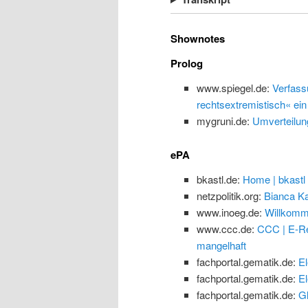
Shownotes
Prolog
www.spiegel.de:
Verfass
rechtsextremistisch« ein
mygruni.de:
Umverteilun
ePA
bkastl.de:
Home | bkastl
netzpolitik.org:
Bianca Ka
www.inoeg.de:
Willkomm
www.ccc.de:
CCC | E-Re
mangelhaft
fachportal.gematik.de:
El
fachportal.gematik.de:
El
fachportal.gematik.de:
G