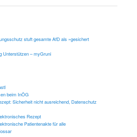
ungsschutz stuft gesamte AfD als »gesichert
g Unterstützen – myGruni
stl
en beim InÖG
zept: Sicherheit nicht ausreichend, Datenschutz
ektronisches Rezept
ektronische Patientenakte für alle
lossar