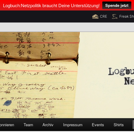
Logbuch:Netzpolitik braucht Deine Unterstützung!
Spende jetzt
CRE
Freak S
nus Neumann und Tim Pritlove
olitik
onnieren
Team
Archiv
Impressum
Events
Shirts