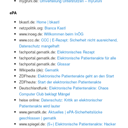
mygruni.de:
Umverteilung Unterstützen – myGruni
ePA
bkastl.de:
Home | bkastl
netzpolitik.org:
Bianca Kastl
www.inoeg.de:
Willkommen beim InÖG
www.ccc.de:
CCC | E-Rezept: Sicherheit nicht ausreichend,
Datenschutz mangelhaft
fachportal.gematik.de:
Elektronisches Rezept
fachportal.gematik.de:
Elektronische Patientenakte für alle
fachportal.gematik.de:
Glossar
Wikipedia (de):
Gematik
ZDFheute:
Elektronische Patientenakte geht an den Start
ZDFheute:
Start der elektronischen Patientenakte
Deutschlandfunk:
Elektronische Patientenakte: Chaos
Computer Club beklagt Mängel
heise online:
Datenschutz: Kritik an elektronischer
Patientenakte wird lauter
www.gematik.de:
Aktuelles | ePA-Sicherheitslücke
geschlossen | gematik
www.spiegel.de:
(S+) Elektronische Patientenakte: Hacker