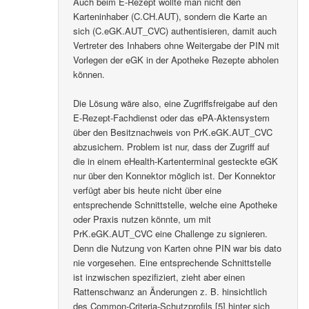
Auch beim E-Rezept wollte man nicht den
Karteninhaber (C.CH.AUT), sondern die Karte an
sich (C.eGK.AUT_CVC) authentisieren, damit auch
Vertreter des Inhabers ohne Weitergabe der PIN mit
Vorlegen der eGK in der Apotheke Rezepte abholen
können.
Die Lösung wäre also, eine Zugriffsfreigabe auf den
E-Rezept-Fachdienst oder das ePA-Aktensystem
über den Besitznachweis von PrK.eGK.AUT_CVC
abzusichern. Problem ist nur, dass der Zugriff auf
die in einem eHealth-Kartenterminal gesteckte eGK
nur über den Konnektor möglich ist. Der Konnektor
verfügt aber bis heute nicht über eine
entsprechende Schnittstelle, welche eine Apotheke
oder Praxis nutzen könnte, um mit
PrK.eGK.AUT_CVC eine Challenge zu signieren.
Denn die Nutzung von Karten ohne PIN war bis dato
nie vorgesehen. Eine entsprechende Schnittstelle
ist inzwischen spezifiziert, zieht aber einen
Rattenschwanz an Änderungen z. B. hinsichtlich
des Common-Criteria-Schutzprofils [5] hinter sich