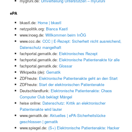
mygruni.de:
Umverteilung Unterstützen – myGruni
ePA
bkastl.de:
Home | bkastl
netzpolitik.org:
Bianca Kastl
www.inoeg.de:
Willkommen beim InÖG
www.ccc.de:
CCC | E-Rezept: Sicherheit nicht ausreichend,
Datenschutz mangelhaft
fachportal.gematik.de:
Elektronisches Rezept
fachportal.gematik.de:
Elektronische Patientenakte für alle
fachportal.gematik.de:
Glossar
Wikipedia (de):
Gematik
ZDFheute:
Elektronische Patientenakte geht an den Start
ZDFheute:
Start der elektronischen Patientenakte
Deutschlandfunk:
Elektronische Patientenakte: Chaos
Computer Club beklagt Mängel
heise online:
Datenschutz: Kritik an elektronischer
Patientenakte wird lauter
www.gematik.de:
Aktuelles | ePA-Sicherheitslücke
geschlossen | gematik
www.spiegel.de:
(S+) Elektronische Patientenakte: Hacker