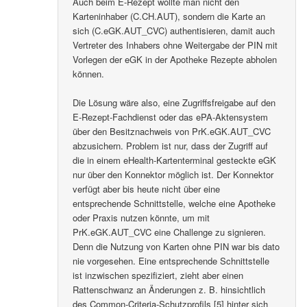
Auch beim E-Rezept wollte man nicht den
Karteninhaber (C.CH.AUT), sondern die Karte an
sich (C.eGK.AUT_CVC) authentisieren, damit auch
Vertreter des Inhabers ohne Weitergabe der PIN mit
Vorlegen der eGK in der Apotheke Rezepte abholen
können.
Die Lösung wäre also, eine Zugriffsfreigabe auf den
E-Rezept-Fachdienst oder das ePA-Aktensystem
über den Besitznachweis von PrK.eGK.AUT_CVC
abzusichern. Problem ist nur, dass der Zugriff auf
die in einem eHealth-Kartenterminal gesteckte eGK
nur über den Konnektor möglich ist. Der Konnektor
verfügt aber bis heute nicht über eine
entsprechende Schnittstelle, welche eine Apotheke
oder Praxis nutzen könnte, um mit
PrK.eGK.AUT_CVC eine Challenge zu signieren.
Denn die Nutzung von Karten ohne PIN war bis dato
nie vorgesehen. Eine entsprechende Schnittstelle
ist inzwischen spezifiziert, zieht aber einen
Rattenschwanz an Änderungen z. B. hinsichtlich
des Common-Criteria-Schutzprofils [5] hinter sich