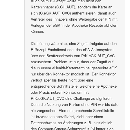
Auch beim E-Rezept wollte man nicht den
Karteninhaber (C.CH.AUT), sondern die Karte an
sich (C.eGK.AUT_CVC) authentisieren, damit auch
Vertreter des Inhabers ohne Weitergabe der PIN mit
Vorlegen der eGK in der Apotheke Rezepte abholen
können.
Die Lösung wäre also, eine Zugriffsfreigabe auf den
E-Rezept-Fachdienst oder das ePA-Aktensystem
über den Besitznachweis von PrK.eGK.AUT_CVC
abzusichern. Problem ist nur, dass der Zugriff auf
die in einem eHealth-Kartenterminal gesteckte eGK
nur über den Konnektor möglich ist. Der Konnektor
verfügt aber bis heute nicht über eine
entsprechende Schnittstelle, welche eine Apotheke
oder Praxis nutzen könnte, um mit
PrK.eGK.AUT_CVC eine Challenge zu signieren.
Denn die Nutzung von Karten ohne PIN war bis dato
nie vorgesehen. Eine entsprechende Schnittstelle
ist inzwischen spezifiziert, zieht aber einen
Rattenschwanz an Änderungen z. B. hinsichtlich
des Common-Criteria-Schutzprofils [5] hinter sich