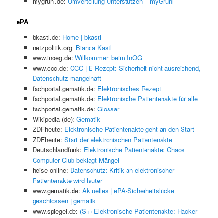
mygruni.de:
Umverteilung Unterstützen – myGruni
ePA
bkastl.de:
Home | bkastl
netzpolitik.org:
Bianca Kastl
www.inoeg.de:
Willkommen beim InÖG
www.ccc.de:
CCC | E-Rezept: Sicherheit nicht ausreichend,
Datenschutz mangelhaft
fachportal.gematik.de:
Elektronisches Rezept
fachportal.gematik.de:
Elektronische Patientenakte für alle
fachportal.gematik.de:
Glossar
Wikipedia (de):
Gematik
ZDFheute:
Elektronische Patientenakte geht an den Start
ZDFheute:
Start der elektronischen Patientenakte
Deutschlandfunk:
Elektronische Patientenakte: Chaos
Computer Club beklagt Mängel
heise online:
Datenschutz: Kritik an elektronischer
Patientenakte wird lauter
www.gematik.de:
Aktuelles | ePA-Sicherheitslücke
geschlossen | gematik
www.spiegel.de:
(S+) Elektronische Patientenakte: Hacker