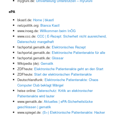
mygruni.de:
Umverteilung Unterstützen – myGruni
ePA
bkastl.de:
Home | bkastl
netzpolitik.org:
Bianca Kastl
www.inoeg.de:
Willkommen beim InÖG
www.ccc.de:
CCC | E-Rezept: Sicherheit nicht ausreichend,
Datenschutz mangelhaft
fachportal.gematik.de:
Elektronisches Rezept
fachportal.gematik.de:
Elektronische Patientenakte für alle
fachportal.gematik.de:
Glossar
Wikipedia (de):
Gematik
ZDFheute:
Elektronische Patientenakte geht an den Start
ZDFheute:
Start der elektronischen Patientenakte
Deutschlandfunk:
Elektronische Patientenakte: Chaos
Computer Club beklagt Mängel
heise online:
Datenschutz: Kritik an elektronischer
Patientenakte wird lauter
www.gematik.de:
Aktuelles | ePA-Sicherheitslücke
geschlossen | gematik
www.spiegel.de:
(S+) Elektronische Patientenakte: Hacker