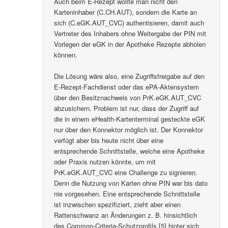
Auch beim E-Rezept wollte man nicht den
Karteninhaber (C.CH.AUT), sondern die Karte an
sich (C.eGK.AUT_CVC) authentisieren, damit auch
Vertreter des Inhabers ohne Weitergabe der PIN mit
Vorlegen der eGK in der Apotheke Rezepte abholen
können.
Die Lösung wäre also, eine Zugriffsfreigabe auf den
E-Rezept-Fachdienst oder das ePA-Aktensystem
über den Besitznachweis von PrK.eGK.AUT_CVC
abzusichern. Problem ist nur, dass der Zugriff auf
die in einem eHealth-Kartenterminal gesteckte eGK
nur über den Konnektor möglich ist. Der Konnektor
verfügt aber bis heute nicht über eine
entsprechende Schnittstelle, welche eine Apotheke
oder Praxis nutzen könnte, um mit
PrK.eGK.AUT_CVC eine Challenge zu signieren.
Denn die Nutzung von Karten ohne PIN war bis dato
nie vorgesehen. Eine entsprechende Schnittstelle
ist inzwischen spezifiziert, zieht aber einen
Rattenschwanz an Änderungen z. B. hinsichtlich
des Common-Criteria-Schutzprofils [5] hinter sich