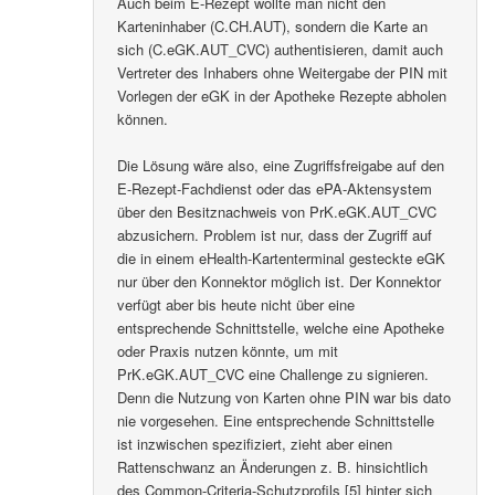
Auch beim E-Rezept wollte man nicht den
Karteninhaber (C.CH.AUT), sondern die Karte an
sich (C.eGK.AUT_CVC) authentisieren, damit auch
Vertreter des Inhabers ohne Weitergabe der PIN mit
Vorlegen der eGK in der Apotheke Rezepte abholen
können.
Die Lösung wäre also, eine Zugriffsfreigabe auf den
E-Rezept-Fachdienst oder das ePA-Aktensystem
über den Besitznachweis von PrK.eGK.AUT_CVC
abzusichern. Problem ist nur, dass der Zugriff auf
die in einem eHealth-Kartenterminal gesteckte eGK
nur über den Konnektor möglich ist. Der Konnektor
verfügt aber bis heute nicht über eine
entsprechende Schnittstelle, welche eine Apotheke
oder Praxis nutzen könnte, um mit
PrK.eGK.AUT_CVC eine Challenge zu signieren.
Denn die Nutzung von Karten ohne PIN war bis dato
nie vorgesehen. Eine entsprechende Schnittstelle
ist inzwischen spezifiziert, zieht aber einen
Rattenschwanz an Änderungen z. B. hinsichtlich
des Common-Criteria-Schutzprofils [5] hinter sich