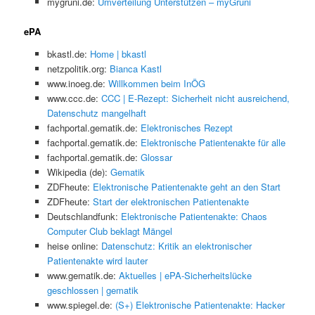
mygruni.de:
Umverteilung Unterstützen – myGruni
ePA
bkastl.de:
Home | bkastl
netzpolitik.org:
Bianca Kastl
www.inoeg.de:
Willkommen beim InÖG
www.ccc.de:
CCC | E-Rezept: Sicherheit nicht ausreichend,
Datenschutz mangelhaft
fachportal.gematik.de:
Elektronisches Rezept
fachportal.gematik.de:
Elektronische Patientenakte für alle
fachportal.gematik.de:
Glossar
Wikipedia (de):
Gematik
ZDFheute:
Elektronische Patientenakte geht an den Start
ZDFheute:
Start der elektronischen Patientenakte
Deutschlandfunk:
Elektronische Patientenakte: Chaos
Computer Club beklagt Mängel
heise online:
Datenschutz: Kritik an elektronischer
Patientenakte wird lauter
www.gematik.de:
Aktuelles | ePA-Sicherheitslücke
geschlossen | gematik
www.spiegel.de:
(S+) Elektronische Patientenakte: Hacker