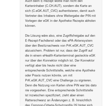
Auch beim E-Rezept wollte man nicht den
Karteninhaber (C.CH.AUT), sondern die Karte an
sich (C.eGK.AUT_CVC) authentisieren, damit auch
Vertreter des Inhabers ohne Weitergabe der PIN mit
Vorlegen der eGK in der Apotheke Rezepte abholen
können.
Die Lösung wäre also, eine Zugriffsfreigabe auf den
E-Rezept-Fachdienst oder das ePA-Aktensystem
über den Besitznachweis von PrK.eGK.AUT_CVC
abzusichern. Problem ist nur, dass der Zugriff auf
die in einem eHealth-Kartenterminal gesteckte eGK
nur über den Konnektor möglich ist. Der Konnektor
verfügt aber bis heute nicht über eine
entsprechende Schnittstelle, welche eine Apotheke
oder Praxis nutzen könnte, um mit
PrK.eGK.AUT_CVC eine Challenge zu signieren.
Denn die Nutzung von Karten ohne PIN war bis dato
nie vorgesehen. Eine entsprechende Schnittstelle
ist inzwischen spezifiziert, zieht aber einen
Rattenschwanz an Änderungen z. B. hinsichtlich
des Common-Criteria-Schutzprofils [5] hinter sich