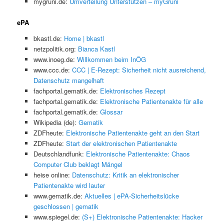
mygruni.de:
Umverteilung Unterstützen – myGruni
ePA
bkastl.de:
Home | bkastl
netzpolitik.org:
Bianca Kastl
www.inoeg.de:
Willkommen beim InÖG
www.ccc.de:
CCC | E-Rezept: Sicherheit nicht ausreichend,
Datenschutz mangelhaft
fachportal.gematik.de:
Elektronisches Rezept
fachportal.gematik.de:
Elektronische Patientenakte für alle
fachportal.gematik.de:
Glossar
Wikipedia (de):
Gematik
ZDFheute:
Elektronische Patientenakte geht an den Start
ZDFheute:
Start der elektronischen Patientenakte
Deutschlandfunk:
Elektronische Patientenakte: Chaos
Computer Club beklagt Mängel
heise online:
Datenschutz: Kritik an elektronischer
Patientenakte wird lauter
www.gematik.de:
Aktuelles | ePA-Sicherheitslücke
geschlossen | gematik
www.spiegel.de:
(S+) Elektronische Patientenakte: Hacker