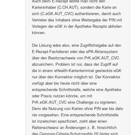
Auch beim E-Rezept wollte man nicht den
Karteninhaber (C.CH.AUT), sondern die Karte an
sich (C.eGK.AUT_CVC) authentisieren, damit auch
Vertreter des Inhabers ohne Weitergabe der PIN mit
Vorlegen der eGK in der Apotheke Rezepte abholen
können.
Die Lösung wäre also, eine Zugriffsfreigabe auf den
E-Rezept-Fachdienst oder das ePA-Aktensystem
über den Besitznachweis von PrK.eGK.AUT_CVC
abzusichern. Problem ist nur, dass der Zugriff auf
die in einem eHealth-Kartenterminal gesteckte eGK
nur über den Konnektor möglich ist. Der Konnektor
verfügt aber bis heute nicht über eine
entsprechende Schnittstelle, welche eine Apotheke
oder Praxis nutzen könnte, um mit
PrK.eGK.AUT_CVC eine Challenge zu signieren.
Denn die Nutzung von Karten ohne PIN war bis dato
nie vorgesehen. Eine entsprechende Schnittstelle
ist inzwischen spezifiziert, zieht aber einen
Rattenschwanz an Änderungen z. B. hinsichtlich
des Common-Criteria-Schutzprofils [5] hinter sich