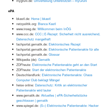
mygruni.de:
Umverteilung Unterstützen – myGruni
ePA
bkastl.de:
Home | bkastl
netzpolitik.org:
Bianca Kastl
www.inoeg.de:
Willkommen beim InÖG
www.ccc.de:
CCC | E-Rezept: Sicherheit nicht ausreichend,
Datenschutz mangelhaft
fachportal.gematik.de:
Elektronisches Rezept
fachportal.gematik.de:
Elektronische Patientenakte für alle
fachportal.gematik.de:
Glossar
Wikipedia (de):
Gematik
ZDFheute:
Elektronische Patientenakte geht an den Start
ZDFheute:
Start der elektronischen Patientenakte
Deutschlandfunk:
Elektronische Patientenakte: Chaos
Computer Club beklagt Mängel
heise online:
Datenschutz: Kritik an elektronischer
Patientenakte wird lauter
www.gematik.de:
Aktuelles | ePA-Sicherheitslücke
geschlossen | gematik
www.spiegel.de:
(S+) Elektronische Patientenakte: Hacker