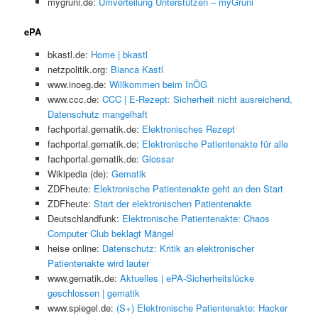
mygruni.de:
Umverteilung Unterstützen – myGruni
ePA
bkastl.de:
Home | bkastl
netzpolitik.org:
Bianca Kastl
www.inoeg.de:
Willkommen beim InÖG
www.ccc.de:
CCC | E-Rezept: Sicherheit nicht ausreichend,
Datenschutz mangelhaft
fachportal.gematik.de:
Elektronisches Rezept
fachportal.gematik.de:
Elektronische Patientenakte für alle
fachportal.gematik.de:
Glossar
Wikipedia (de):
Gematik
ZDFheute:
Elektronische Patientenakte geht an den Start
ZDFheute:
Start der elektronischen Patientenakte
Deutschlandfunk:
Elektronische Patientenakte: Chaos
Computer Club beklagt Mängel
heise online:
Datenschutz: Kritik an elektronischer
Patientenakte wird lauter
www.gematik.de:
Aktuelles | ePA-Sicherheitslücke
geschlossen | gematik
www.spiegel.de:
(S+) Elektronische Patientenakte: Hacker