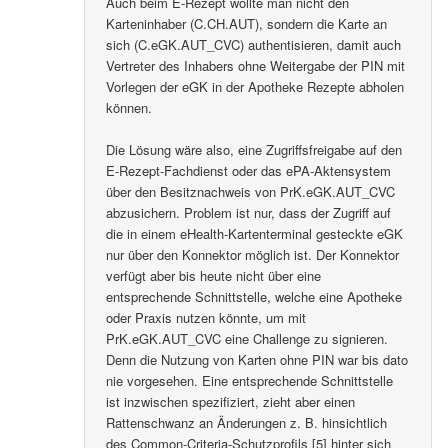
Auch beim E-Rezept wollte man nicht den
Karteninhaber (C.CH.AUT), sondern die Karte an
sich (C.eGK.AUT_CVC) authentisieren, damit auch
Vertreter des Inhabers ohne Weitergabe der PIN mit
Vorlegen der eGK in der Apotheke Rezepte abholen
können.
Die Lösung wäre also, eine Zugriffsfreigabe auf den
E-Rezept-Fachdienst oder das ePA-Aktensystem
über den Besitznachweis von PrK.eGK.AUT_CVC
abzusichern. Problem ist nur, dass der Zugriff auf
die in einem eHealth-Kartenterminal gesteckte eGK
nur über den Konnektor möglich ist. Der Konnektor
verfügt aber bis heute nicht über eine
entsprechende Schnittstelle, welche eine Apotheke
oder Praxis nutzen könnte, um mit
PrK.eGK.AUT_CVC eine Challenge zu signieren.
Denn die Nutzung von Karten ohne PIN war bis dato
nie vorgesehen. Eine entsprechende Schnittstelle
ist inzwischen spezifiziert, zieht aber einen
Rattenschwanz an Änderungen z. B. hinsichtlich
des Common-Criteria-Schutzprofils [5] hinter sich