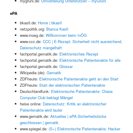
mygruni.de:
Umverteilung Unterstützen – myGruni
ePA
bkastl.de:
Home | bkastl
netzpolitik.org:
Bianca Kastl
www.inoeg.de:
Willkommen beim InÖG
www.ccc.de:
CCC | E-Rezept: Sicherheit nicht ausreichend,
Datenschutz mangelhaft
fachportal.gematik.de:
Elektronisches Rezept
fachportal.gematik.de:
Elektronische Patientenakte für alle
fachportal.gematik.de:
Glossar
Wikipedia (de):
Gematik
ZDFheute:
Elektronische Patientenakte geht an den Start
ZDFheute:
Start der elektronischen Patientenakte
Deutschlandfunk:
Elektronische Patientenakte: Chaos
Computer Club beklagt Mängel
heise online:
Datenschutz: Kritik an elektronischer
Patientenakte wird lauter
www.gematik.de:
Aktuelles | ePA-Sicherheitslücke
geschlossen | gematik
www.spiegel.de:
(S+) Elektronische Patientenakte: Hacker