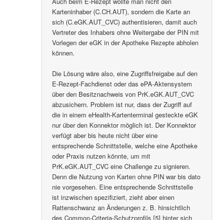
Auch beim E-Rezept wollte man nicht den
Karteninhaber (C.CH.AUT), sondern die Karte an
sich (C.eGK.AUT_CVC) authentisieren, damit auch
Vertreter des Inhabers ohne Weitergabe der PIN mit
Vorlegen der eGK in der Apotheke Rezepte abholen
können.
Die Lösung wäre also, eine Zugriffsfreigabe auf den
E-Rezept-Fachdienst oder das ePA-Aktensystem
über den Besitznachweis von PrK.eGK.AUT_CVC
abzusichern. Problem ist nur, dass der Zugriff auf
die in einem eHealth-Kartenterminal gesteckte eGK
nur über den Konnektor möglich ist. Der Konnektor
verfügt aber bis heute nicht über eine
entsprechende Schnittstelle, welche eine Apotheke
oder Praxis nutzen könnte, um mit
PrK.eGK.AUT_CVC eine Challenge zu signieren.
Denn die Nutzung von Karten ohne PIN war bis dato
nie vorgesehen. Eine entsprechende Schnittstelle
ist inzwischen spezifiziert, zieht aber einen
Rattenschwanz an Änderungen z. B. hinsichtlich
des Common-Criteria-Schutzprofils [5] hinter sich