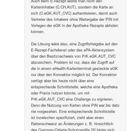
Auch beim E-Rezept wollte man nicht den
Karteninhaber (C.CH.AUT), sondern die Karte an
sich (C.eGK.AUT_CVC) authentisieren, damit auch
Vertreter des Inhabers ohne Weitergabe der PIN mit
Vorlegen der eGK in der Apotheke Rezepte abholen
können.
Die Lösung wäre also, eine Zugriffsfreigabe auf den
E-Rezept-Fachdienst oder das ePA-Aktensystem
über den Besitznachweis von PrK.eGK.AUT_CVC
abzusichern. Problem ist nur, dass der Zugriff auf
die in einem eHealth-Kartenterminal gesteckte eGK
nur über den Konnektor möglich ist. Der Konnektor
verfügt aber bis heute nicht über eine
entsprechende Schnittstelle, welche eine Apotheke
oder Praxis nutzen könnte, um mit
PrK.eGK.AUT_CVC eine Challenge zu signieren.
Denn die Nutzung von Karten ohne PIN war bis dato
nie vorgesehen. Eine entsprechende Schnittstelle
ist inzwischen spezifiziert, zieht aber einen
Rattenschwanz an Änderungen z. B. hinsichtlich
des Common-Criteria-Schutzprofils [5] hinter sich