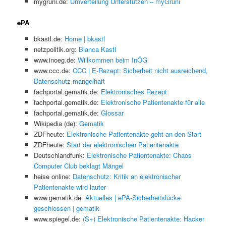
mygruni.de:
Umverteilung Unterstützen – myGruni
ePA
bkastl.de:
Home | bkastl
netzpolitik.org:
Bianca Kastl
www.inoeg.de:
Willkommen beim InÖG
www.ccc.de:
CCC | E-Rezept: Sicherheit nicht ausreichend,
Datenschutz mangelhaft
fachportal.gematik.de:
Elektronisches Rezept
fachportal.gematik.de:
Elektronische Patientenakte für alle
fachportal.gematik.de:
Glossar
Wikipedia (de):
Gematik
ZDFheute:
Elektronische Patientenakte geht an den Start
ZDFheute:
Start der elektronischen Patientenakte
Deutschlandfunk:
Elektronische Patientenakte: Chaos
Computer Club beklagt Mängel
heise online:
Datenschutz: Kritik an elektronischer
Patientenakte wird lauter
www.gematik.de:
Aktuelles | ePA-Sicherheitslücke
geschlossen | gematik
www.spiegel.de:
(S+) Elektronische Patientenakte: Hacker