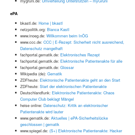
mygruni.de:
Umverteilung Unterstützen – myGruni
ePA
bkastl.de:
Home | bkastl
netzpolitik.org:
Bianca Kastl
www.inoeg.de:
Willkommen beim InÖG
www.ccc.de:
CCC | E-Rezept: Sicherheit nicht ausreichend,
Datenschutz mangelhaft
fachportal.gematik.de:
Elektronisches Rezept
fachportal.gematik.de:
Elektronische Patientenakte für alle
fachportal.gematik.de:
Glossar
Wikipedia (de):
Gematik
ZDFheute:
Elektronische Patientenakte geht an den Start
ZDFheute:
Start der elektronischen Patientenakte
Deutschlandfunk:
Elektronische Patientenakte: Chaos
Computer Club beklagt Mängel
heise online:
Datenschutz: Kritik an elektronischer
Patientenakte wird lauter
www.gematik.de:
Aktuelles | ePA-Sicherheitslücke
geschlossen | gematik
www.spiegel.de:
(S+) Elektronische Patientenakte: Hacker