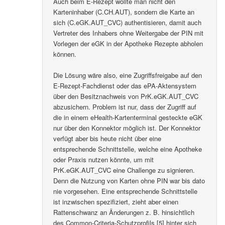
Auch beim E-Rezept wollte man nicht den
Karteninhaber (C.CH.AUT), sondern die Karte an
sich (C.eGK.AUT_CVC) authentisieren, damit auch
Vertreter des Inhabers ohne Weitergabe der PIN mit
Vorlegen der eGK in der Apotheke Rezepte abholen
können.
Die Lösung wäre also, eine Zugriffsfreigabe auf den
E-Rezept-Fachdienst oder das ePA-Aktensystem
über den Besitznachweis von PrK.eGK.AUT_CVC
abzusichern. Problem ist nur, dass der Zugriff auf
die in einem eHealth-Kartenterminal gesteckte eGK
nur über den Konnektor möglich ist. Der Konnektor
verfügt aber bis heute nicht über eine
entsprechende Schnittstelle, welche eine Apotheke
oder Praxis nutzen könnte, um mit
PrK.eGK.AUT_CVC eine Challenge zu signieren.
Denn die Nutzung von Karten ohne PIN war bis dato
nie vorgesehen. Eine entsprechende Schnittstelle
ist inzwischen spezifiziert, zieht aber einen
Rattenschwanz an Änderungen z. B. hinsichtlich
des Common-Criteria-Schutzprofils [5] hinter sich