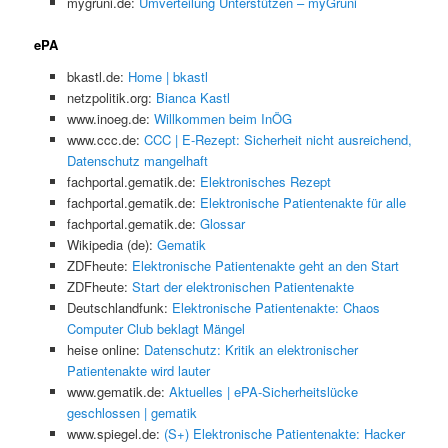
mygruni.de:
Umverteilung Unterstützen – myGruni
ePA
bkastl.de:
Home | bkastl
netzpolitik.org:
Bianca Kastl
www.inoeg.de:
Willkommen beim InÖG
www.ccc.de:
CCC | E-Rezept: Sicherheit nicht ausreichend,
Datenschutz mangelhaft
fachportal.gematik.de:
Elektronisches Rezept
fachportal.gematik.de:
Elektronische Patientenakte für alle
fachportal.gematik.de:
Glossar
Wikipedia (de):
Gematik
ZDFheute:
Elektronische Patientenakte geht an den Start
ZDFheute:
Start der elektronischen Patientenakte
Deutschlandfunk:
Elektronische Patientenakte: Chaos
Computer Club beklagt Mängel
heise online:
Datenschutz: Kritik an elektronischer
Patientenakte wird lauter
www.gematik.de:
Aktuelles | ePA-Sicherheitslücke
geschlossen | gematik
www.spiegel.de:
(S+) Elektronische Patientenakte: Hacker