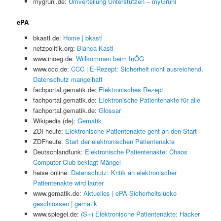
mygruni.de:
Umverteilung Unterstützen – myGruni
ePA
bkastl.de:
Home | bkastl
netzpolitik.org:
Bianca Kastl
www.inoeg.de:
Willkommen beim InÖG
www.ccc.de:
CCC | E-Rezept: Sicherheit nicht ausreichend,
Datenschutz mangelhaft
fachportal.gematik.de:
Elektronisches Rezept
fachportal.gematik.de:
Elektronische Patientenakte für alle
fachportal.gematik.de:
Glossar
Wikipedia (de):
Gematik
ZDFheute:
Elektronische Patientenakte geht an den Start
ZDFheute:
Start der elektronischen Patientenakte
Deutschlandfunk:
Elektronische Patientenakte: Chaos
Computer Club beklagt Mängel
heise online:
Datenschutz: Kritik an elektronischer
Patientenakte wird lauter
www.gematik.de:
Aktuelles | ePA-Sicherheitslücke
geschlossen | gematik
www.spiegel.de:
(S+) Elektronische Patientenakte: Hacker