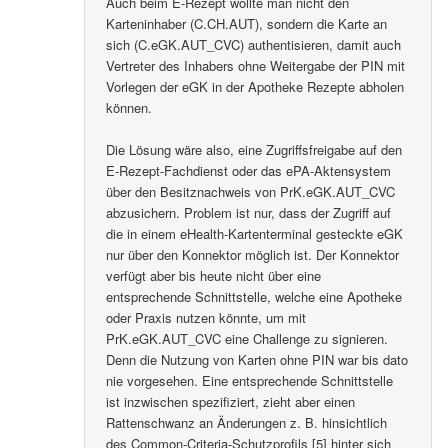
Auch beim E-Rezept wollte man nicht den
Karteninhaber (C.CH.AUT), sondern die Karte an
sich (C.eGK.AUT_CVC) authentisieren, damit auch
Vertreter des Inhabers ohne Weitergabe der PIN mit
Vorlegen der eGK in der Apotheke Rezepte abholen
können.
Die Lösung wäre also, eine Zugriffsfreigabe auf den
E-Rezept-Fachdienst oder das ePA-Aktensystem
über den Besitznachweis von PrK.eGK.AUT_CVC
abzusichern. Problem ist nur, dass der Zugriff auf
die in einem eHealth-Kartenterminal gesteckte eGK
nur über den Konnektor möglich ist. Der Konnektor
verfügt aber bis heute nicht über eine
entsprechende Schnittstelle, welche eine Apotheke
oder Praxis nutzen könnte, um mit
PrK.eGK.AUT_CVC eine Challenge zu signieren.
Denn die Nutzung von Karten ohne PIN war bis dato
nie vorgesehen. Eine entsprechende Schnittstelle
ist inzwischen spezifiziert, zieht aber einen
Rattenschwanz an Änderungen z. B. hinsichtlich
des Common-Criteria-Schutzprofils [5] hinter sich