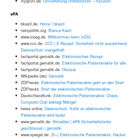
mygruni.de:
Umverteilung Unterstützen – myGruni
ePA
bkastl.de:
Home | bkastl
netzpolitik.org:
Bianca Kastl
www.inoeg.de:
Willkommen beim InÖG
www.ccc.de:
CCC | E-Rezept: Sicherheit nicht ausreichend,
Datenschutz mangelhaft
fachportal.gematik.de:
Elektronisches Rezept
fachportal.gematik.de:
Elektronische Patientenakte für alle
fachportal.gematik.de:
Glossar
Wikipedia (de):
Gematik
ZDFheute:
Elektronische Patientenakte geht an den Start
ZDFheute:
Start der elektronischen Patientenakte
Deutschlandfunk:
Elektronische Patientenakte: Chaos
Computer Club beklagt Mängel
heise online:
Datenschutz: Kritik an elektronischer
Patientenakte wird lauter
www.gematik.de:
Aktuelles | ePA-Sicherheitslücke
geschlossen | gematik
www.spiegel.de:
(S+) Elektronische Patientenakte: Hacker