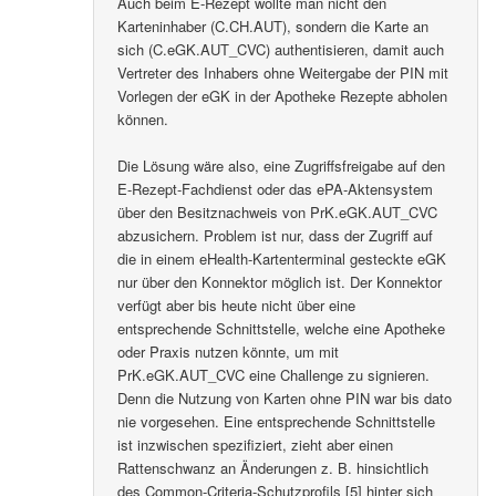
Auch beim E-Rezept wollte man nicht den
Karteninhaber (C.CH.AUT), sondern die Karte an
sich (C.eGK.AUT_CVC) authentisieren, damit auch
Vertreter des Inhabers ohne Weitergabe der PIN mit
Vorlegen der eGK in der Apotheke Rezepte abholen
können.
Die Lösung wäre also, eine Zugriffsfreigabe auf den
E-Rezept-Fachdienst oder das ePA-Aktensystem
über den Besitznachweis von PrK.eGK.AUT_CVC
abzusichern. Problem ist nur, dass der Zugriff auf
die in einem eHealth-Kartenterminal gesteckte eGK
nur über den Konnektor möglich ist. Der Konnektor
verfügt aber bis heute nicht über eine
entsprechende Schnittstelle, welche eine Apotheke
oder Praxis nutzen könnte, um mit
PrK.eGK.AUT_CVC eine Challenge zu signieren.
Denn die Nutzung von Karten ohne PIN war bis dato
nie vorgesehen. Eine entsprechende Schnittstelle
ist inzwischen spezifiziert, zieht aber einen
Rattenschwanz an Änderungen z. B. hinsichtlich
des Common-Criteria-Schutzprofils [5] hinter sich