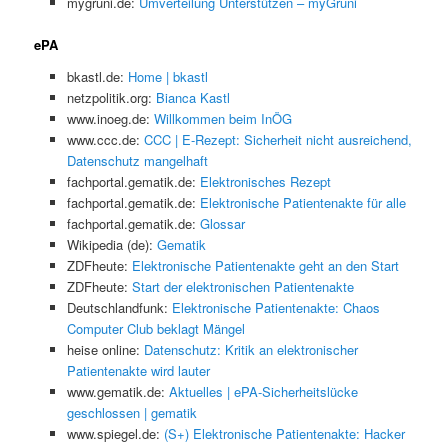
mygruni.de:
Umverteilung Unterstützen – myGruni
ePA
bkastl.de:
Home | bkastl
netzpolitik.org:
Bianca Kastl
www.inoeg.de:
Willkommen beim InÖG
www.ccc.de:
CCC | E-Rezept: Sicherheit nicht ausreichend,
Datenschutz mangelhaft
fachportal.gematik.de:
Elektronisches Rezept
fachportal.gematik.de:
Elektronische Patientenakte für alle
fachportal.gematik.de:
Glossar
Wikipedia (de):
Gematik
ZDFheute:
Elektronische Patientenakte geht an den Start
ZDFheute:
Start der elektronischen Patientenakte
Deutschlandfunk:
Elektronische Patientenakte: Chaos
Computer Club beklagt Mängel
heise online:
Datenschutz: Kritik an elektronischer
Patientenakte wird lauter
www.gematik.de:
Aktuelles | ePA-Sicherheitslücke
geschlossen | gematik
www.spiegel.de:
(S+) Elektronische Patientenakte: Hacker