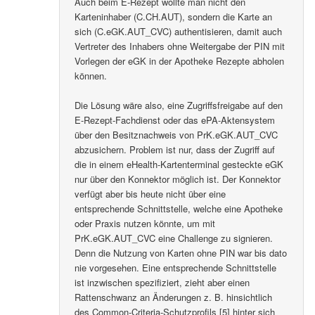
Auch beim E-Rezept wollte man nicht den
Karteninhaber (C.CH.AUT), sondern die Karte an
sich (C.eGK.AUT_CVC) authentisieren, damit auch
Vertreter des Inhabers ohne Weitergabe der PIN mit
Vorlegen der eGK in der Apotheke Rezepte abholen
können.
Die Lösung wäre also, eine Zugriffsfreigabe auf den
E-Rezept-Fachdienst oder das ePA-Aktensystem
über den Besitznachweis von PrK.eGK.AUT_CVC
abzusichern. Problem ist nur, dass der Zugriff auf
die in einem eHealth-Kartenterminal gesteckte eGK
nur über den Konnektor möglich ist. Der Konnektor
verfügt aber bis heute nicht über eine
entsprechende Schnittstelle, welche eine Apotheke
oder Praxis nutzen könnte, um mit
PrK.eGK.AUT_CVC eine Challenge zu signieren.
Denn die Nutzung von Karten ohne PIN war bis dato
nie vorgesehen. Eine entsprechende Schnittstelle
ist inzwischen spezifiziert, zieht aber einen
Rattenschwanz an Änderungen z. B. hinsichtlich
des Common-Criteria-Schutzprofils [5] hinter sich