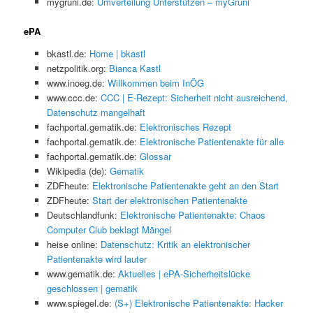
mygruni.de:
Umverteilung Unterstützen – myGruni
ePA
bkastl.de:
Home | bkastl
netzpolitik.org:
Bianca Kastl
www.inoeg.de:
Willkommen beim InÖG
www.ccc.de:
CCC | E-Rezept: Sicherheit nicht ausreichend,
Datenschutz mangelhaft
fachportal.gematik.de:
Elektronisches Rezept
fachportal.gematik.de:
Elektronische Patientenakte für alle
fachportal.gematik.de:
Glossar
Wikipedia (de):
Gematik
ZDFheute:
Elektronische Patientenakte geht an den Start
ZDFheute:
Start der elektronischen Patientenakte
Deutschlandfunk:
Elektronische Patientenakte: Chaos
Computer Club beklagt Mängel
heise online:
Datenschutz: Kritik an elektronischer
Patientenakte wird lauter
www.gematik.de:
Aktuelles | ePA-Sicherheitslücke
geschlossen | gematik
www.spiegel.de:
(S+) Elektronische Patientenakte: Hacker