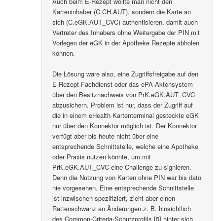
Auch beim E-Rezept wollte man nicht den
Karteninhaber (C.CH.AUT), sondern die Karte an
sich (C.eGK.AUT_CVC) authentisieren, damit auch
Vertreter des Inhabers ohne Weitergabe der PIN mit
Vorlegen der eGK in der Apotheke Rezepte abholen
können.
Die Lösung wäre also, eine Zugriffsfreigabe auf den
E-Rezept-Fachdienst oder das ePA-Aktensystem
über den Besitznachweis von PrK.eGK.AUT_CVC
abzusichern. Problem ist nur, dass der Zugriff auf
die in einem eHealth-Kartenterminal gesteckte eGK
nur über den Konnektor möglich ist. Der Konnektor
verfügt aber bis heute nicht über eine
entsprechende Schnittstelle, welche eine Apotheke
oder Praxis nutzen könnte, um mit
PrK.eGK.AUT_CVC eine Challenge zu signieren.
Denn die Nutzung von Karten ohne PIN war bis dato
nie vorgesehen. Eine entsprechende Schnittstelle
ist inzwischen spezifiziert, zieht aber einen
Rattenschwanz an Änderungen z. B. hinsichtlich
des Common-Criteria-Schutzprofils [5] hinter sich