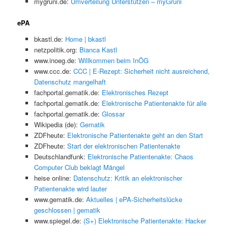
mygruni.de:
Umverteilung Unterstützen – myGruni
ePA
bkastl.de:
Home | bkastl
netzpolitik.org:
Bianca Kastl
www.inoeg.de:
Willkommen beim InÖG
www.ccc.de:
CCC | E-Rezept: Sicherheit nicht ausreichend,
Datenschutz mangelhaft
fachportal.gematik.de:
Elektronisches Rezept
fachportal.gematik.de:
Elektronische Patientenakte für alle
fachportal.gematik.de:
Glossar
Wikipedia (de):
Gematik
ZDFheute:
Elektronische Patientenakte geht an den Start
ZDFheute:
Start der elektronischen Patientenakte
Deutschlandfunk:
Elektronische Patientenakte: Chaos
Computer Club beklagt Mängel
heise online:
Datenschutz: Kritik an elektronischer
Patientenakte wird lauter
www.gematik.de:
Aktuelles | ePA-Sicherheitslücke
geschlossen | gematik
www.spiegel.de:
(S+) Elektronische Patientenakte: Hacker