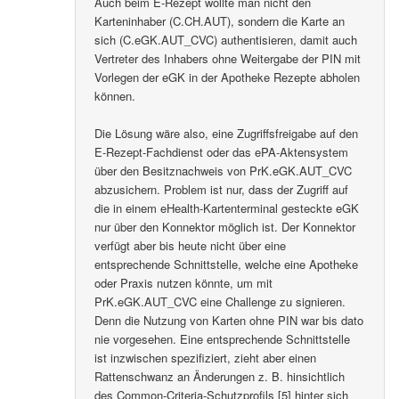
Auch beim E-Rezept wollte man nicht den
Karteninhaber (C.CH.AUT), sondern die Karte an
sich (C.eGK.AUT_CVC) authentisieren, damit auch
Vertreter des Inhabers ohne Weitergabe der PIN mit
Vorlegen der eGK in der Apotheke Rezepte abholen
können.
Die Lösung wäre also, eine Zugriffsfreigabe auf den
E-Rezept-Fachdienst oder das ePA-Aktensystem
über den Besitznachweis von PrK.eGK.AUT_CVC
abzusichern. Problem ist nur, dass der Zugriff auf
die in einem eHealth-Kartenterminal gesteckte eGK
nur über den Konnektor möglich ist. Der Konnektor
verfügt aber bis heute nicht über eine
entsprechende Schnittstelle, welche eine Apotheke
oder Praxis nutzen könnte, um mit
PrK.eGK.AUT_CVC eine Challenge zu signieren.
Denn die Nutzung von Karten ohne PIN war bis dato
nie vorgesehen. Eine entsprechende Schnittstelle
ist inzwischen spezifiziert, zieht aber einen
Rattenschwanz an Änderungen z. B. hinsichtlich
des Common-Criteria-Schutzprofils [5] hinter sich