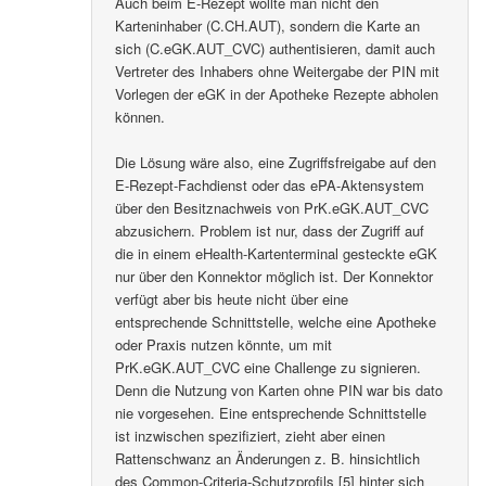
Auch beim E-Rezept wollte man nicht den
Karteninhaber (C.CH.AUT), sondern die Karte an
sich (C.eGK.AUT_CVC) authentisieren, damit auch
Vertreter des Inhabers ohne Weitergabe der PIN mit
Vorlegen der eGK in der Apotheke Rezepte abholen
können.
Die Lösung wäre also, eine Zugriffsfreigabe auf den
E-Rezept-Fachdienst oder das ePA-Aktensystem
über den Besitznachweis von PrK.eGK.AUT_CVC
abzusichern. Problem ist nur, dass der Zugriff auf
die in einem eHealth-Kartenterminal gesteckte eGK
nur über den Konnektor möglich ist. Der Konnektor
verfügt aber bis heute nicht über eine
entsprechende Schnittstelle, welche eine Apotheke
oder Praxis nutzen könnte, um mit
PrK.eGK.AUT_CVC eine Challenge zu signieren.
Denn die Nutzung von Karten ohne PIN war bis dato
nie vorgesehen. Eine entsprechende Schnittstelle
ist inzwischen spezifiziert, zieht aber einen
Rattenschwanz an Änderungen z. B. hinsichtlich
des Common-Criteria-Schutzprofils [5] hinter sich