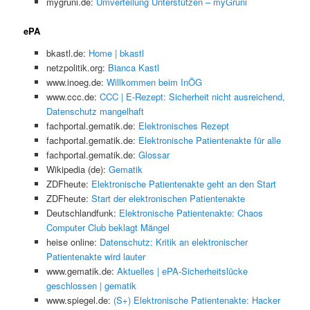
mygruni.de:
Umverteilung Unterstützen – myGruni
ePA
bkastl.de:
Home | bkastl
netzpolitik.org:
Bianca Kastl
www.inoeg.de:
Willkommen beim InÖG
www.ccc.de:
CCC | E-Rezept: Sicherheit nicht ausreichend,
Datenschutz mangelhaft
fachportal.gematik.de:
Elektronisches Rezept
fachportal.gematik.de:
Elektronische Patientenakte für alle
fachportal.gematik.de:
Glossar
Wikipedia (de):
Gematik
ZDFheute:
Elektronische Patientenakte geht an den Start
ZDFheute:
Start der elektronischen Patientenakte
Deutschlandfunk:
Elektronische Patientenakte: Chaos
Computer Club beklagt Mängel
heise online:
Datenschutz: Kritik an elektronischer
Patientenakte wird lauter
www.gematik.de:
Aktuelles | ePA-Sicherheitslücke
geschlossen | gematik
www.spiegel.de:
(S+) Elektronische Patientenakte: Hacker