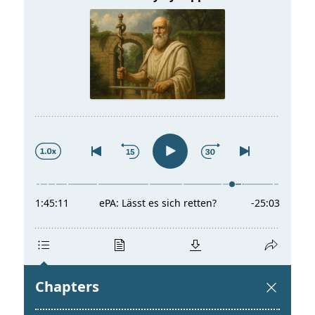
t
a
s
l
p
t
r
s
i
p
n
r
g
i
e
n
n
g
e
n