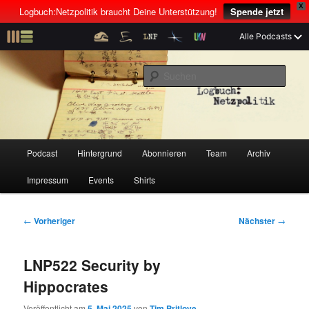
X
Logbuch:Netzpolitik braucht Deine Unterstützung!
Spende jetzt
Z
Alle Podcasts
u
Der Netzpolitik-Podcast mit Linus Neumann und Tim Pritlove
m
S
p
u
r
c
i
Logbuch:Netzpolitik
h
m
e
ä
n
r
H
Podcast
Hintergrund
Abonnieren
Team
Archiv
Z
Z
e
a
n
u
Impressum
Events
Shirts
u
u
I
p
n
t
m
m
h
m
B
←
Vorheriger
Nächster
→
a
e
e
p
s
l
n
i
LNP522 Security by
t
ü
t
r
e
s
r
Hippocrates
p
a
i
k
r
g
Veröffentlicht am
5. Mai 2025
von
Tim Pritlove