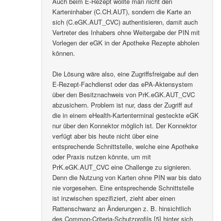
Auch beim E-Rezept wollte man nicht den
Karteninhaber (C.CH.AUT), sondern die Karte an
sich (C.eGK.AUT_CVC) authentisieren, damit auch
Vertreter des Inhabers ohne Weitergabe der PIN mit
Vorlegen der eGK in der Apotheke Rezepte abholen
können.
Die Lösung wäre also, eine Zugriffsfreigabe auf den
E-Rezept-Fachdienst oder das ePA-Aktensystem
über den Besitznachweis von PrK.eGK.AUT_CVC
abzusichern. Problem ist nur, dass der Zugriff auf
die in einem eHealth-Kartenterminal gesteckte eGK
nur über den Konnektor möglich ist. Der Konnektor
verfügt aber bis heute nicht über eine
entsprechende Schnittstelle, welche eine Apotheke
oder Praxis nutzen könnte, um mit
PrK.eGK.AUT_CVC eine Challenge zu signieren.
Denn die Nutzung von Karten ohne PIN war bis dato
nie vorgesehen. Eine entsprechende Schnittstelle
ist inzwischen spezifiziert, zieht aber einen
Rattenschwanz an Änderungen z. B. hinsichtlich
des Common-Criteria-Schutzprofils [5] hinter sich