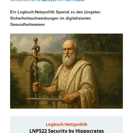
i
s
m
u
n
n
Ein Logbuch:Netzpolitik Spezial zu den jüngsten
g
a
Sicherheitsschwankungen im digitalisierten
ä
n
e
v
Gesundheitswesen
n
i
r
d
g
a
e
ä
t
i
n
r
o
n
I
e
n
n
h
I
a
n
l
h