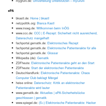
mygruni.de:
Umverteilung Unterstützen – myGruni
ePA
bkastl.de:
Home | bkastl
netzpolitik.org:
Bianca Kastl
www.inoeg.de:
Willkommen beim InÖG
www.ccc.de:
CCC | E-Rezept: Sicherheit nicht ausreichend,
Datenschutz mangelhaft
fachportal.gematik.de:
Elektronisches Rezept
fachportal.gematik.de:
Elektronische Patientenakte für alle
fachportal.gematik.de:
Glossar
Wikipedia (de):
Gematik
ZDFheute:
Elektronische Patientenakte geht an den Start
ZDFheute:
Start der elektronischen Patientenakte
Deutschlandfunk:
Elektronische Patientenakte: Chaos
Computer Club beklagt Mängel
heise online:
Datenschutz: Kritik an elektronischer
Patientenakte wird lauter
www.gematik.de:
Aktuelles | ePA-Sicherheitslücke
geschlossen | gematik
www.spiegel.de:
(S+) Elektronische Patientenakte: Hacker