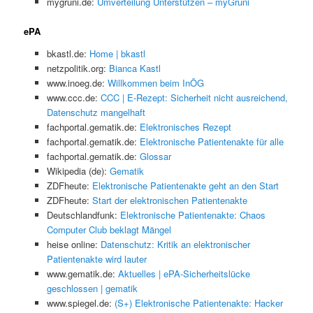
mygruni.de:
Umverteilung Unterstützen – myGruni
ePA
bkastl.de:
Home | bkastl
netzpolitik.org:
Bianca Kastl
www.inoeg.de:
Willkommen beim InÖG
www.ccc.de:
CCC | E-Rezept: Sicherheit nicht ausreichend,
Datenschutz mangelhaft
fachportal.gematik.de:
Elektronisches Rezept
fachportal.gematik.de:
Elektronische Patientenakte für alle
fachportal.gematik.de:
Glossar
Wikipedia (de):
Gematik
ZDFheute:
Elektronische Patientenakte geht an den Start
ZDFheute:
Start der elektronischen Patientenakte
Deutschlandfunk:
Elektronische Patientenakte: Chaos
Computer Club beklagt Mängel
heise online:
Datenschutz: Kritik an elektronischer
Patientenakte wird lauter
www.gematik.de:
Aktuelles | ePA-Sicherheitslücke
geschlossen | gematik
www.spiegel.de:
(S+) Elektronische Patientenakte: Hacker