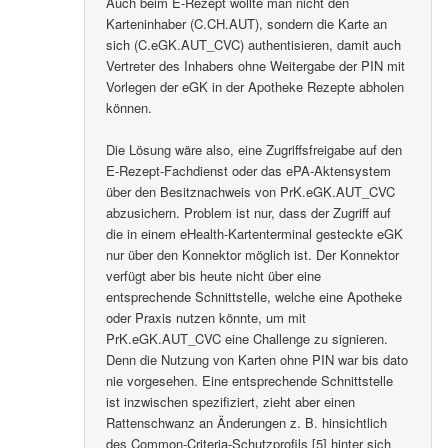
Auch beim E-Rezept wollte man nicht den
Karteninhaber (C.CH.AUT), sondern die Karte an
sich (C.eGK.AUT_CVC) authentisieren, damit auch
Vertreter des Inhabers ohne Weitergabe der PIN mit
Vorlegen der eGK in der Apotheke Rezepte abholen
können.
Die Lösung wäre also, eine Zugriffsfreigabe auf den
E-Rezept-Fachdienst oder das ePA-Aktensystem
über den Besitznachweis von PrK.eGK.AUT_CVC
abzusichern. Problem ist nur, dass der Zugriff auf
die in einem eHealth-Kartenterminal gesteckte eGK
nur über den Konnektor möglich ist. Der Konnektor
verfügt aber bis heute nicht über eine
entsprechende Schnittstelle, welche eine Apotheke
oder Praxis nutzen könnte, um mit
PrK.eGK.AUT_CVC eine Challenge zu signieren.
Denn die Nutzung von Karten ohne PIN war bis dato
nie vorgesehen. Eine entsprechende Schnittstelle
ist inzwischen spezifiziert, zieht aber einen
Rattenschwanz an Änderungen z. B. hinsichtlich
des Common-Criteria-Schutzprofils [5] hinter sich